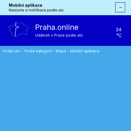
Mobilní aplikace
→
Nastavte si notifikace podle ulic
Praha.online
34
°C
Události v Praze podle ulic
Podle ulic
-
Podle kategorií
-
Mapa
-
Mobilní aplikace