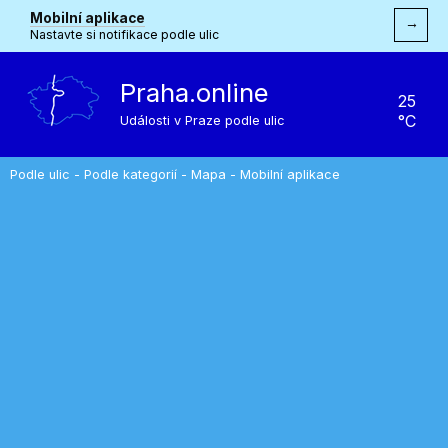
Mobilní aplikace
→
Nastavte si notifikace podle ulic
Praha.online
25
°C
Události v Praze podle ulic
Podle ulic
-
Podle kategorií
-
Mapa
-
Mobilní aplikace