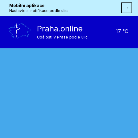
Mobilní aplikace
→
Nastavte si notifikace podle ulic
Praha.online
17 °C
Události v Praze podle ulic