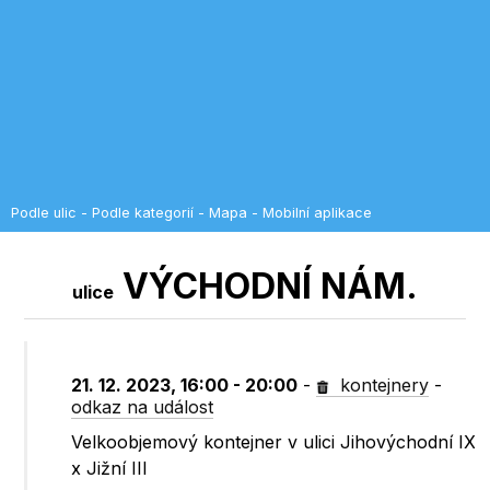
Podle ulic
-
Podle kategorií
-
Mapa
-
Mobilní aplikace
VÝCHODNÍ NÁM.
ulice
21. 12. 2023, 16:00 - 20:00
-
kontejnery
-
odkaz na událost
Velkoobjemový kontejner v ulici Jihovýchodní IX
x Jižní III