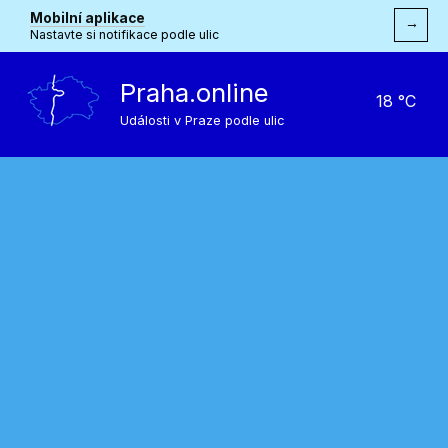
Mobilní aplikace
→
Nastavte si notifikace podle ulic
Praha.online
18 °C
Události v Praze podle ulic