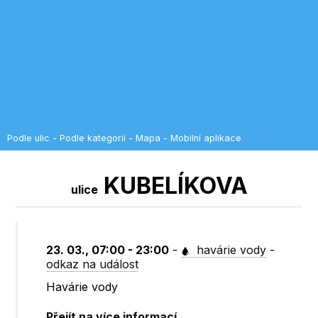
Podle ulic
-
Podle kategorií
-
Mapa
-
Mobilní aplikace
KUBELÍKOVA
ulice
23. 03., 07:00 - 23:00
-
havárie vody
-
odkaz na událost
Havárie vody
Přejít na více informací