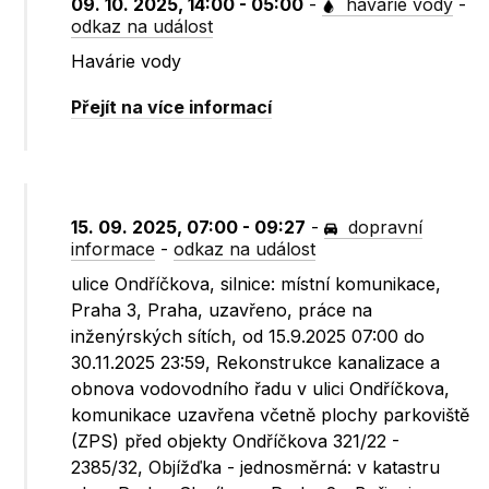
09. 10. 2025, 14:00 - 05:00
-
havárie vody
-
odkaz na událost
Havárie vody
Přejít na více informací
15. 09. 2025, 07:00 - 09:27
-
dopravní
informace
-
odkaz na událost
ulice Ondříčkova, silnice: místní komunikace,
Praha 3, Praha, uzavřeno, práce na
inženýrských sítích, od 15.9.2025 07:00 do
30.11.2025 23:59, Rekonstrukce kanalizace a
obnova vodovodního řadu v ulici Ondříčkova,
komunikace uzavřena včetně plochy parkoviště
(ZPS) před objekty Ondříčkova 321/22 -
2385/32, Objížďka - jednosměrná: v katastru