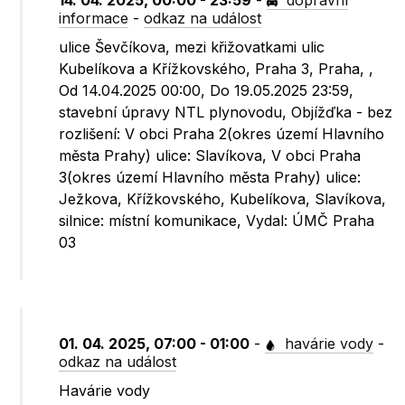
14. 04. 2025, 00:00 - 23:59
-
dopravní
informace
-
odkaz na událost
ulice Ševčíkova, mezi křižovatkami ulic
Kubelíkova a Křížkovského, Praha 3, Praha, ,
Od 14.04.2025 00:00, Do 19.05.2025 23:59,
stavební úpravy NTL plynovodu, Objížďka - bez
rozlišení: V obci Praha 2(okres území Hlavního
města Prahy) ulice: Slavíkova, V obci Praha
3(okres území Hlavního města Prahy) ulice:
Ježkova, Křížkovského, Kubelíkova, Slavíkova,
silnice: místní komunikace, Vydal: ÚMČ Praha
03
01. 04. 2025, 07:00 - 01:00
-
havárie vody
-
odkaz na událost
Havárie vody