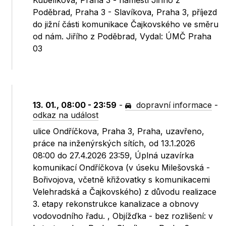
Kubelíkova, Praha 3 - náměstí Jiřího z
Poděbrad, Praha 3 - Slavíkova, Praha 3, příjezd
do jižní části komunikace Čajkovského ve směru
od nám. Jiřího z Poděbrad, Vydal: ÚMČ Praha
03
13. 01., 08:00 - 23:59
-
dopravní informace
-
odkaz na událost
ulice Ondříčkova, Praha 3, Praha, uzavřeno,
práce na inženýrských sítích, od 13.1.2026
08:00 do 27.4.2026 23:59, Úplná uzavírka
komunikací Ondříčkova (v úseku Milešovská -
Bořivojova, včetně křižovatky s komunikacemi
Velehradská a Čajkovského) z důvodu realizace
3. etapy rekonstrukce kanalizace a obnovy
vodovodního řadu. , Objížďka - bez rozlišení: v