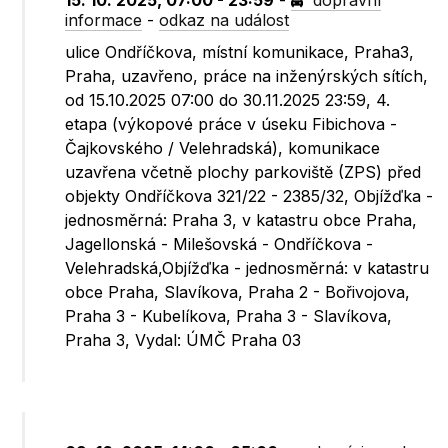
15. 10. 2025, 07:00 - 23:59
-
dopravní
informace
-
odkaz na událost
ulice Ondříčkova, místní komunikace, Praha3,
Praha, uzavřeno, práce na inženýrských sítích,
od 15.10.2025 07:00 do 30.11.2025 23:59, 4.
etapa (výkopové práce v úseku Fibichova -
Čajkovského / Velehradská), komunikace
uzavřena včetně plochy parkoviště (ZPS) před
objekty Ondříčkova 321/22 - 2385/32, Objížďka -
jednosměrná: Praha 3, v katastru obce Praha,
Jagellonská - Milešovská - Ondříčkova -
Velehradská,Objížďka - jednosměrná: v katastru
obce Praha, Slavíkova, Praha 2 - Bořivojova,
Praha 3 - Kubelíkova, Praha 3 - Slavíkova,
Praha 3, Vydal: ÚMČ Praha 03