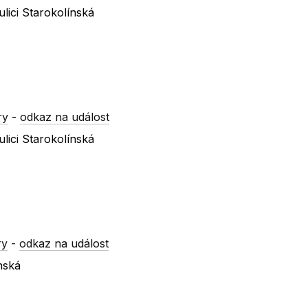
lici Starokolínská
ry
-
odkaz na událost
lici Starokolínská
ry
-
odkaz na událost
nská