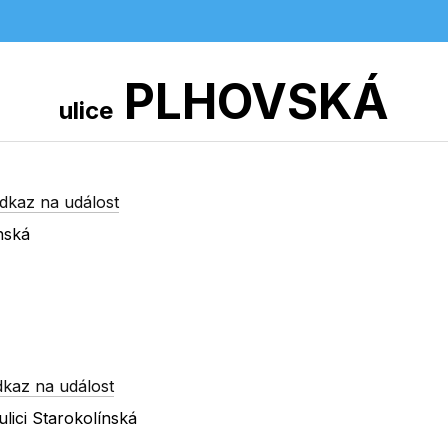
PLHOVSKÁ
ulice
dkaz na událost
nská
dkaz na událost
lici Starokolínská