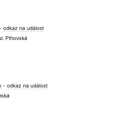
-
odkaz na událost
l. Plhovská
y
-
odkaz na událost
nská