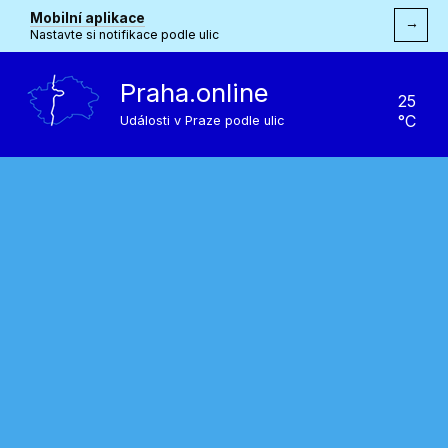
Mobilní aplikace
→
Nastavte si notifikace podle ulic
Praha.online
25
°C
Události v Praze podle ulic