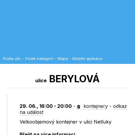
Podle ulic
-
Podle kategorií
-
Mapa
-
Mobilní aplikace
BERYLOVÁ
ulice
29. 06., 16:00 - 20:00
-
kontejnery
-
odkaz
na událost
Velkoobjemový kontejner v ulici Netluky
Přejít na více informací