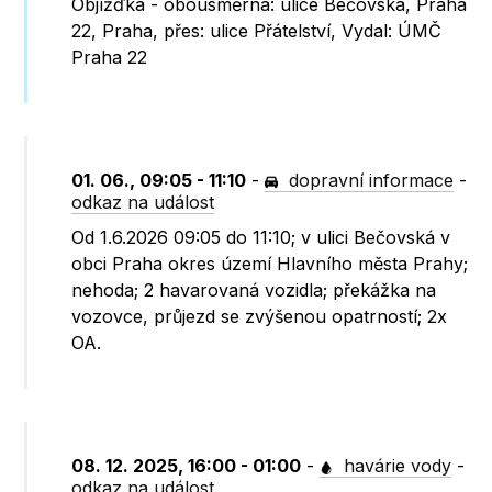
Objížďka - obousměrná: ulice Bečovská, Praha
22, Praha, přes: ulice Přátelství, Vydal: ÚMČ
Praha 22
01. 06., 09:05 - 11:10
-
dopravní informace
-
odkaz na událost
Od 1.6.2026 09:05 do 11:10; v ulici Bečovská v
obci Praha okres území Hlavního města Prahy;
nehoda; 2 havarovaná vozidla; překážka na
vozovce, průjezd se zvýšenou opatrností; 2x
OA.
08. 12. 2025, 16:00 - 01:00
-
havárie vody
-
odkaz na událost