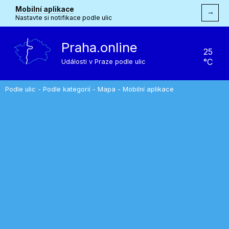
Mobilní aplikace
→
Nastavte si notifikace podle ulic
Praha.online
25
°C
Události v Praze podle ulic
Podle ulic
-
Podle kategorií
-
Mapa
-
Mobilní aplikace