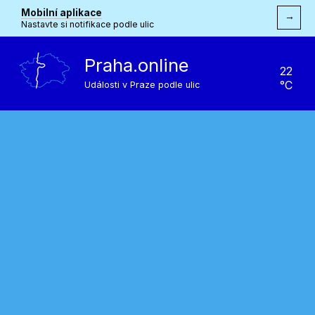
Mobilní aplikace
→
Nastavte si notifikace podle ulic
Praha.online
22
°C
Události v Praze podle ulic