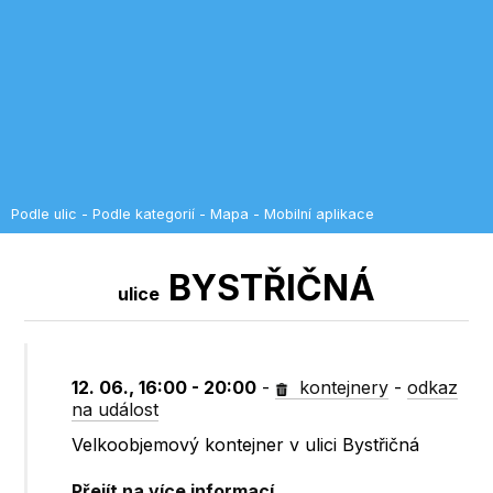
Podle ulic
-
Podle kategorií
-
Mapa
-
Mobilní aplikace
BYSTŘIČNÁ
ulice
12. 06., 16:00 - 20:00
-
kontejnery
-
odkaz
na událost
Velkoobjemový kontejner v ulici Bystřičná
Přejít na více informací