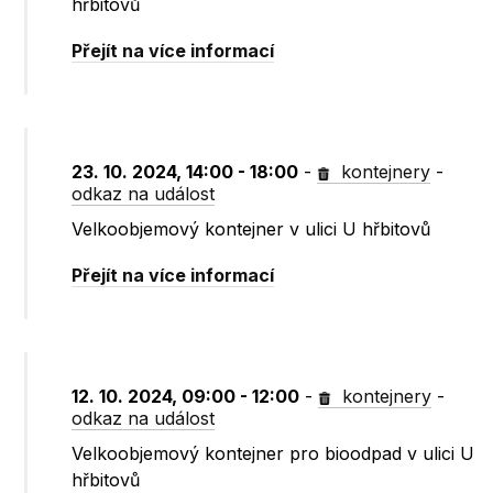
hřbitovů
Přejít na více informací
23. 10. 2024, 14:00 - 18:00
-
kontejnery
-
odkaz na událost
Velkoobjemový kontejner v ulici U hřbitovů
Přejít na více informací
12. 10. 2024, 09:00 - 12:00
-
kontejnery
-
odkaz na událost
Velkoobjemový kontejner pro bioodpad v ulici U
hřbitovů