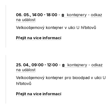
06. 05., 14:00 - 18:00
-
kontejnery
-
odkaz
na událost
Velkoobjemový kontejner v ulici U hřbitovů
Přejít na více informací
25. 04., 09:00 - 12:00
-
kontejnery
-
odkaz
na událost
Velkoobjemový kontejner pro bioodpad v ulici U
hřbitovů
Přejít na více informací