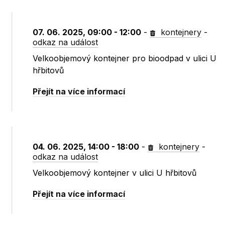
07. 06. 2025, 09:00 - 12:00
-
kontejnery
-
odkaz na událost
Velkoobjemový kontejner pro bioodpad v ulici U
hřbitovů
Přejít na více informací
04. 06. 2025, 14:00 - 18:00
-
kontejnery
-
odkaz na událost
Velkoobjemový kontejner v ulici U hřbitovů
Přejít na více informací