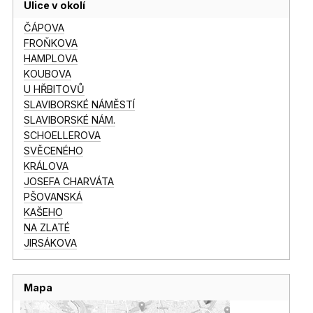
Ulice v okolí
ČÁPOVA
FROŇKOVA
HAMPLOVA
KOUBOVA
U HŘBITOVŮ
SLAVIBORSKÉ NÁMĚSTÍ
SLAVIBORSKÉ NÁM.
SCHOELLEROVA
SVĚCENÉHO
KRÁLOVA
JOSEFA CHARVÁTA
PŠOVANSKÁ
KAŠEHO
NA ZLATÉ
JIRSÁKOVA
Mapa