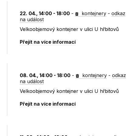
22. 04., 14:00 - 18:00
-
kontejnery
-
odkaz
na událost
Velkoobjemový kontejner v ulici U hřbitovů
Přejít na více informací
08. 04., 14:00 - 18:00
-
kontejnery
-
odkaz
na událost
Velkoobjemový kontejner v ulici U hřbitovů
Přejít na více informací