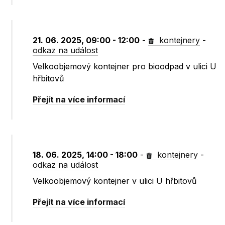
21. 06. 2025, 09:00 - 12:00
-
kontejnery
-
odkaz na událost
Velkoobjemový kontejner pro bioodpad v ulici U
hřbitovů
Přejít na více informací
18. 06. 2025, 14:00 - 18:00
-
kontejnery
-
odkaz na událost
Velkoobjemový kontejner v ulici U hřbitovů
Přejít na více informací