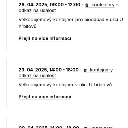
26. 04. 2025, 09:00 - 12:00
-
kontejnery
-
odkaz na událost
Velkoobjemový kontejner pro bioodpad v ulici U
hřbitovů
Přejít na více informací
23. 04. 2025, 14:00 - 18:00
-
kontejnery
-
odkaz na událost
Velkoobjemový kontejner v ulici U hřbitovů
Přejít na více informací