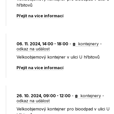
hřbitovů
Přejít na více informací
06. 11. 2024, 14:00 - 18:00
-
kontejnery
-
odkaz na událost
Velkoobjemový kontejner v ulici U hřbitovů
Přejít na více informací
26. 10. 2024, 09:00 - 12:00
-
kontejnery
-
odkaz na událost
Velkoobjemový kontejner pro bioodpad v ulici U