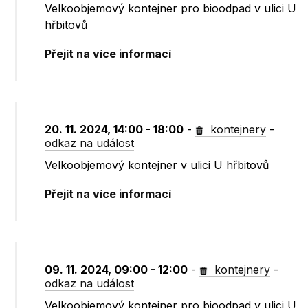
Velkoobjemový kontejner pro bioodpad v ulici U
hřbitovů
Přejít na více informací
20. 11. 2024, 14:00 - 18:00
-
kontejnery
-
odkaz na událost
Velkoobjemový kontejner v ulici U hřbitovů
Přejít na více informací
09. 11. 2024, 09:00 - 12:00
-
kontejnery
-
odkaz na událost
Velkoobjemový kontejner pro bioodpad v ulici U