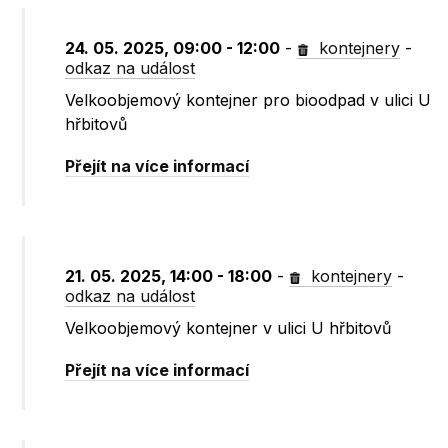
24. 05. 2025, 09:00 - 12:00
-
kontejnery
-
odkaz na událost
Velkoobjemový kontejner pro bioodpad v ulici U
hřbitovů
Přejít na více informací
21. 05. 2025, 14:00 - 18:00
-
kontejnery
-
odkaz na událost
Velkoobjemový kontejner v ulici U hřbitovů
Přejít na více informací