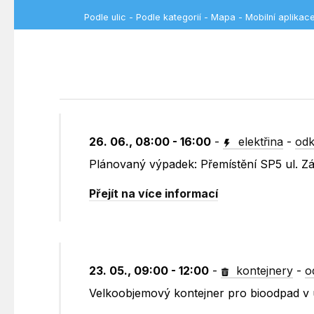
Podle ulic
-
Podle kategorií
-
Mapa
-
Mobilní aplikac
26. 06., 08:00 - 16:00
-
elektřina
-
odk
Plánovaný výpadek: Přemístění SP5 ul. Z
Přejít na více informací
23. 05., 09:00 - 12:00
-
kontejnery
-
o
Velkoobjemový kontejner pro bioodpad v u