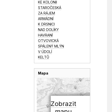
KE KOLONII
STAROČESKÁ
ZA RÁJEM
ARMÁDNÍ
K DRSNICI
NAD DOLÍKY
HAVRANÍ
OTVOVICKÁ
SPÁLENÝ MLÝN
V ÚDOLÍ
KELTŮ
Mapa
Zobrazit
mapu