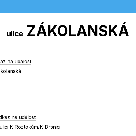
e
ZÁKOLANSKÁ
ulice
az na událost
ákolanská
dkaz na událost
lici K Roztokům/K Drsnici