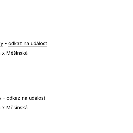
ry
-
odkaz na událost
á x Měšínská
y
-
odkaz na událost
á x Měšínská