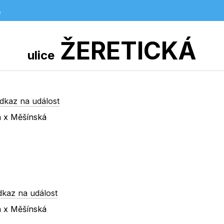
e
ŽERETICKÁ
ulice
dkaz na událost
á x Měšínská
dkaz na událost
á x Měšínská