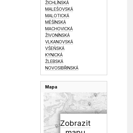
ŽICHLÍNSKÁ
MALEŠOVSKÁ
MALOTICKÁ
MĚŠÍNSKÁ
MACHOVICKÁ
ŽIVONÍNSKÁ
VLKANOVSKÁ
VŠEŇSKÁ
KYNICKÁ
ŽLEBSKÁ
NOVOSIBŘINSKÁ
Mapa
Zobrazit
mapu