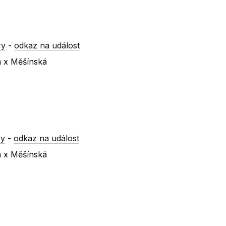
ry
-
odkaz na událost
á x Měšínská
ry
-
odkaz na událost
á x Měšínská