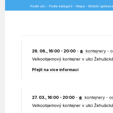
Podle ulic
-
Podle kategorií
-
Mapa
-
Mobilní aplikac
26. 06., 16:00 - 20:00
-
kontejnery
-
o
Velkoobjemový kontejner v ulici Žehušick
Přejít na více informací
27. 03., 16:00 - 20:00
-
kontejnery
-
o
Velkoobjemový kontejner v ulici Žehušick