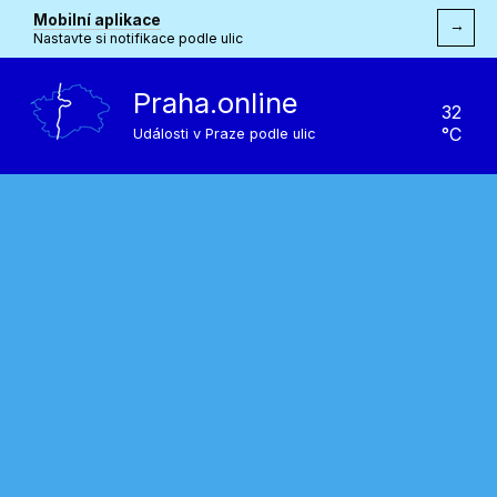
Mobilní aplikace
→
Nastavte si notifikace podle ulic
Praha.online
32
°C
Události v Praze podle ulic