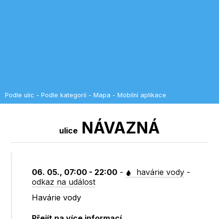
Podle ulic
-
Podle kategorií
-
Mapa
-
Mobilní aplikace
NÁVAZNÁ
ulice
06. 05., 07:00 - 22:00
-
havárie vody
-
odkaz na událost
Havárie vody
Přejít na více informací