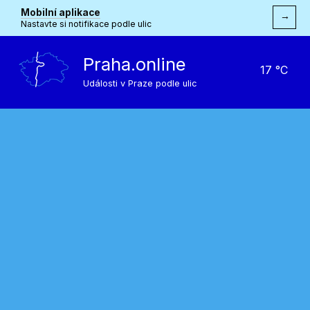
Mobilní aplikace
→
Nastavte si notifikace podle ulic
Praha.online
17 °C
Události v Praze podle ulic