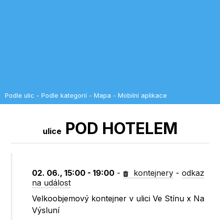
Podle ulic
-
Podle kategorií
-
Mapa
-
Mobilní aplikace
POD HOTELEM
ulice
02. 06., 15:00 - 19:00
-
kontejnery
-
odkaz
na událost
Velkoobjemový kontejner v ulici Ve Stínu x Na
Výsluní