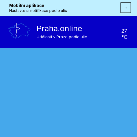
Mobilní aplikace
→
Nastavte si notifikace podle ulic
Praha.online
27
°C
Události v Praze podle ulic