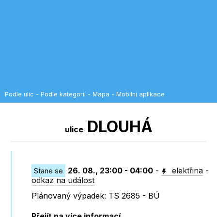
Podle ulic
-
Podle kategorií
-
Mapa
-
Mobilní aplikace
DLOUHÁ
ulice
26. 08., 23:00 - 04:00
-
elektřina
-
Stane se
odkaz na událost
Plánovaný výpadek: TS 2685 - BÚ
Přejít na více informací