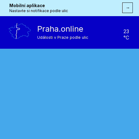
Mobilní aplikace
→
Nastavte si notifikace podle ulic
Praha.online
23
°C
Události v Praze podle ulic