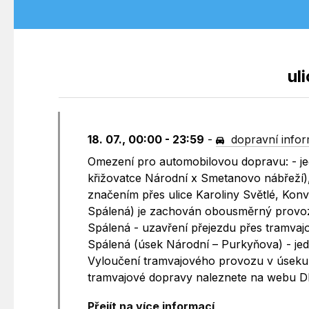
ul
18. 07., 00:00 - 23:59
-
dopravní info
Omezení pro automobilovou dopravu: - jed
křižovatce Národní x Smetanovo nábřeží)
značením přes ulice Karoliny Světlé, Konvi
Spálená) je zachován obousměrný provoz 
Spálená - uzavření přejezdu přes tramvajo
Spálená (úsek Národní – Purkyňova) - je
Vyloučení tramvajového provozu v úseku 
tramvajové dopravy naleznete na webu D
Přejít na více informací