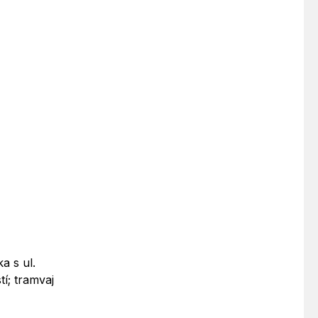
a s ul.
í; tramvaj