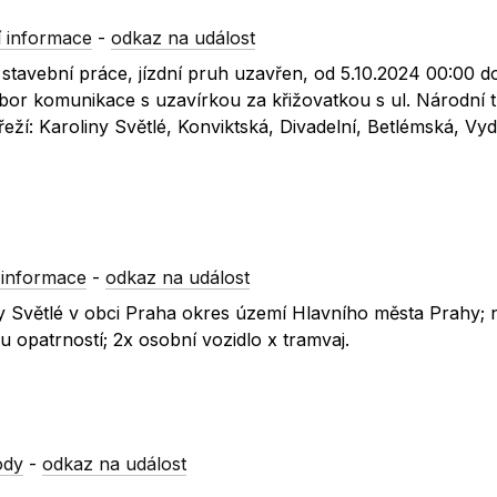
 informace
-
odkaz na událost
stavební práce, jízdní pruh uzavřen, od 5.10.2024 00:00 d
ábor komunikace s uzavírkou za křižovatkou s ul. Národní t
í: Karoliny Světlé, Konviktská, Divadelní, Betlémská, Vyd
 informace
-
odkaz na událost
iny Světlé v obci Praha okres území Hlavního města Prahy;
 opatrností; 2x osobní vozidlo x tramvaj.
ody
-
odkaz na událost