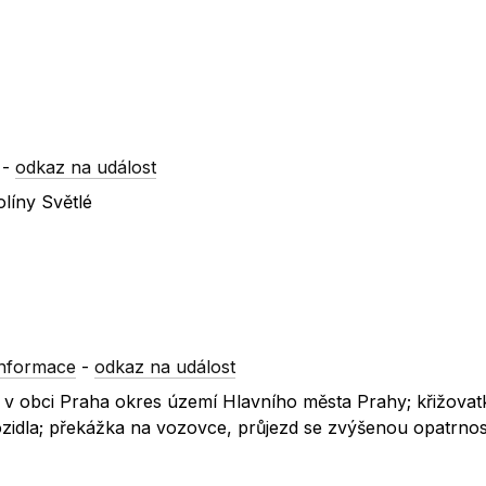
-
odkaz na událost
líny Světlé
informace
-
odkaz na událost
ní v obci Praha okres území Hlavního města Prahy; křižovatk
zidla; překážka na vozovce, průjezd se zvýšenou opatrnost