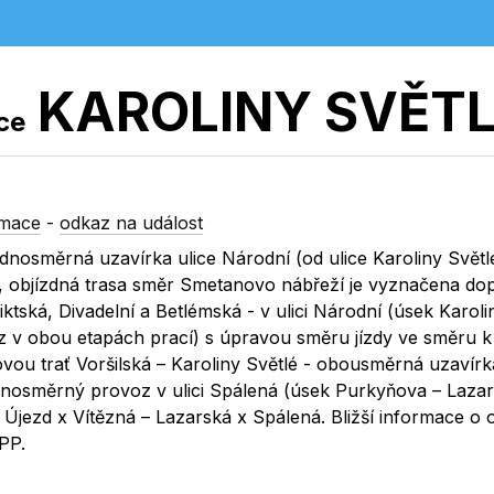
KAROLINY SVĚT
ice
rmace
-
odkaz na událost
nosměrná uzavírka ulice Národní (od ulice Karoliny Světl
, objízdná trasa směr Smetanovo nábřeží je vyznačena do
ktská, Divadelní a Betlémská - v ulici Národní (úsek Karoli
v obou etapách prací) s úpravou směru jízdy ve směru k u
vou trať Voršilská – Karoliny Světlé - obousměrná uzavírk
dnosměrný provoz v ulici Spálená (úsek Purkyňova – Lazar
Újezd x Vítězná – Lazarská x Spálená. Bližší informace o
PP.