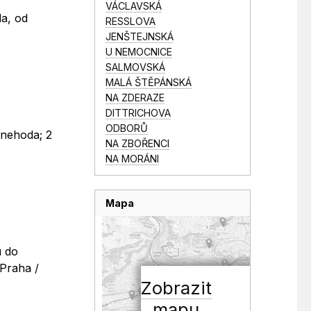
VÁCLAVSKÁ
da, od
RESSLOVA
JENŠTEJNSKÁ
U NEMOCNICE
SALMOVSKÁ
MALÁ ŠTĚPÁNSKÁ
NA ZDERAZE
DITTRICHOVA
ODBORŮ
 nehoda; 2
NA ZBOŘENCI
NA MORÁNI
Mapa
u do
 Praha /
Zobrazit
mapu