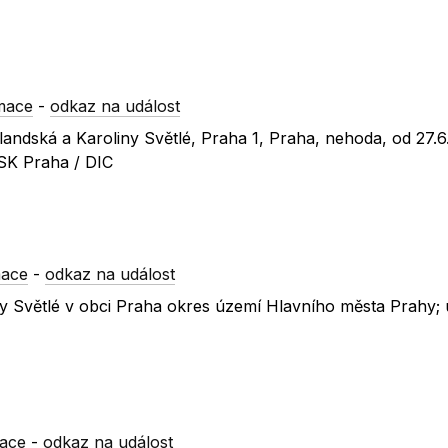
mace
-
odkaz na událost
ulandská a Karoliny Světlé, Praha 1, Praha, nehoda, od 27.
TSK Praha / DIC
mace
-
odkaz na událost
liny Světlé v obci Praha okres území Hlavního města Prahy;
mace
-
odkaz na událost