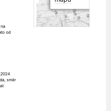
 na
ato od
0.2024
ída, směr
al: