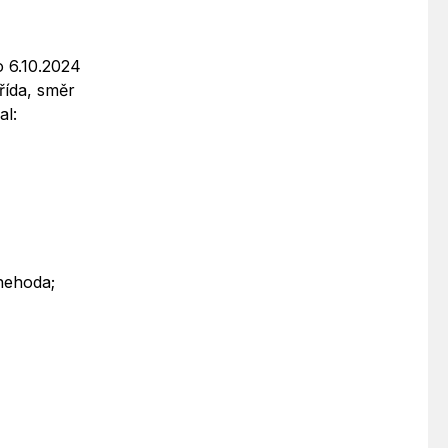
o 6.10.2024
řída, směr
al:
 nehoda;