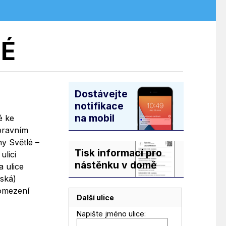
LÉ
Dostávejte
notifikace
na mobil
é ke
pravním
ny Světlé –
Tisk informací pro
lici
nástěnku v domě
a ulice
ská)
 omezení
Další ulice
Napište jméno ulice: