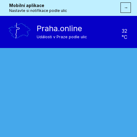
Mobilní aplikace
→
Nastavte si notifikace podle ulic
Praha.online
32
°C
Události v Praze podle ulic