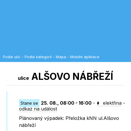
Podle ulic
-
Podle kategorií
-
Mapa
-
Mobilní aplikace
ALŠOVO NÁBŘEŽÍ
ulice
25. 08., 08:00 - 16:00
-
elektřina
-
Stane se
odkaz na událost
Plánovaný výpadek: Přeložka kNN ul.Alšovo
nábřeží