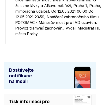
ulice Mánesův most, mezi křižovatkami ulic U
železné lávky a Alšovo nábřeží, Praha 1, Praha,
mimořádná událost, Od 12.05.2021 00:00 Do
12.05.2021 23:59, Natáčení zahranočního filmu
POTOMAC - Mánesův most pro IAD uzavřen.
Provoz tramvají zachován., Vydal: Magistrát Hl.
města Prahy
Dostávejte
notifikace
na mobil
Tisk informací pro