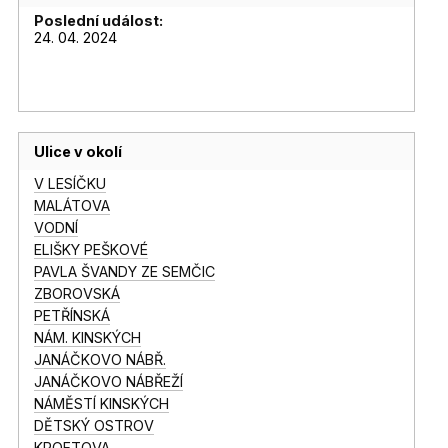
Poslední událost:
24. 04. 2024
Ulice v okolí
V LESÍČKU
MALÁTOVA
VODNÍ
ELIŠKY PEŠKOVÉ
PAVLA ŠVANDY ZE SEMČIC
ZBOROVSKÁ
PETŘÍNSKÁ
NÁM. KINSKÝCH
JANÁČKOVO NÁBŘ.
JANÁČKOVO NÁBŘEŽÍ
NÁMĚSTÍ KINSKÝCH
DĚTSKÝ OSTROV
KROFTOVA