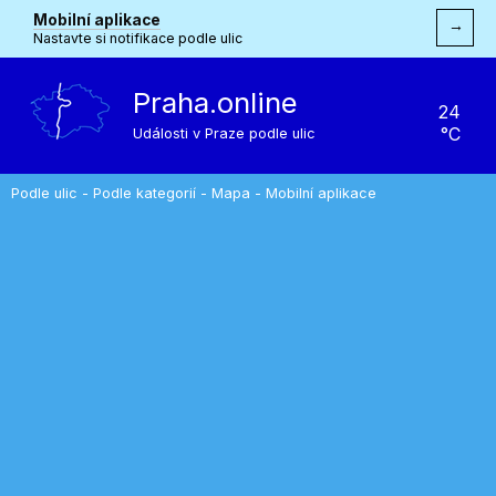
Mobilní aplikace
→
Nastavte si notifikace podle ulic
Praha.online
24
°C
Události v Praze podle ulic
Podle ulic
-
Podle kategorií
-
Mapa
-
Mobilní aplikace