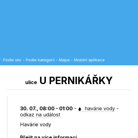
Podle ulic
-
Podle kategorií
-
Mapa
-
Mobilní aplikace
U PERNIKÁŘKY
ulice
30. 07., 08:00 - 01:00
-
havárie vody
-
odkaz na událost
Havárie vody
Přejít na více informací