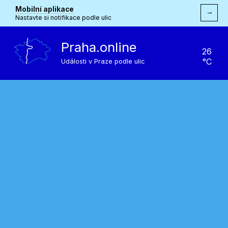
Mobilní aplikace
→
Nastavte si notifikace podle ulic
Praha.online
26
°C
Události v Praze podle ulic