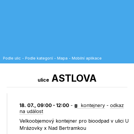
Podle ulic
-
Podle kategorií
-
Mapa
-
Mobilní aplikace
ASTLOVA
ulice
18. 07., 09:00 - 12:00
-
kontejnery
-
odkaz
na událost
Velkoobjemový kontejner pro bioodpad v ulici U
Mrázovky x Nad Bertramkou