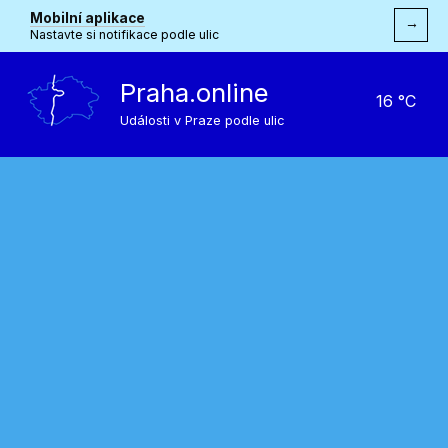
Mobilní aplikace
→
Nastavte si notifikace podle ulic
Praha.online
16 °C
Události v Praze podle ulic