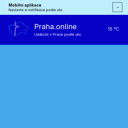
Mobilní aplikace
→
Nastavte si notifikace podle ulic
Praha.online
15 °C
Události v Praze podle ulic