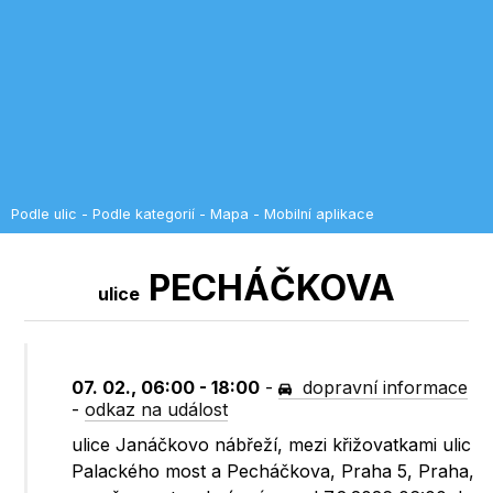
Podle ulic
-
Podle kategorií
-
Mapa
-
Mobilní aplikace
PECHÁČKOVA
ulice
07. 02., 06:00 - 18:00
-
dopravní informace
-
odkaz na událost
ulice Janáčkovo nábřeží, mezi křižovatkami ulic
Palackého most a Pecháčkova, Praha 5, Praha,