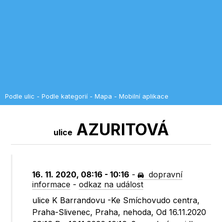
Podle ulic
-
Podle kategorií
-
Mapa
-
Mobilní aplikace
AZURITOVÁ
ulice
16. 11. 2020, 08:16 - 10:16
-
dopravní
informace
-
odkaz na událost
ulice K Barrandovu -Ke Smíchovudo centra,
Praha-Slivenec, Praha, nehoda, Od 16.11.2020