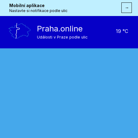
Mobilní aplikace
→
Nastavte si notifikace podle ulic
Praha.online
19 °C
Události v Praze podle ulic