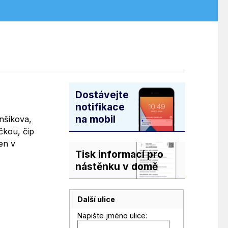
Dostávejte
notifikace
na mobil
nšíkova,
čkou, čip
en v
Tisk informací pro
nástěnku v domě
Další ulice
Napište jméno ulice: