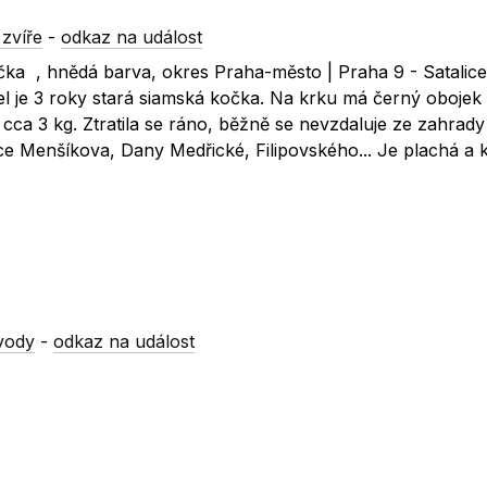
zvíře
-
odkaz na událost
čka , hnědá barva, okres Praha-město | Praha 9 - Satalice
l je 3 roky stará siamská kočka. Na krku má černý obojek 
 cca 3 kg. Ztratila se ráno, běžně se nevzdaluje ze zahrad
ulice Menšíkova, Dany Medřické, Filipovského... Je plachá a 
vody
-
odkaz na událost