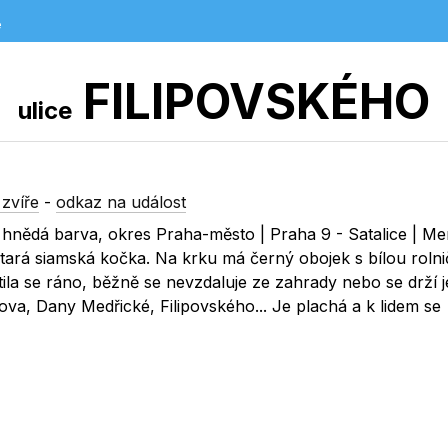
e
FILIPOVSKÉHO
ulice
zvíře
-
odkaz na událost
hnědá barva, okres Praha-město | Praha 9 - Satalice | Me
 stará siamská kočka. Na krku má černý obojek s bílou rolni
tila se ráno, běžně se nevzdaluje ze zahrady nebo se drží j
kova, Dany Medřické, Filipovského... Je plachá a k lidem se