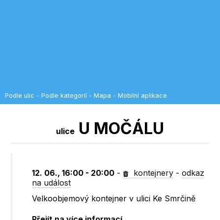
Podle ulic
-
Podle kategorií
-
Mapa
-
Mobilní aplikace
U MOČÁLU
ulice
12. 06., 16:00 - 20:00
-
kontejnery
-
odkaz
na událost
Velkoobjemový kontejner v ulici Ke Smrčině
Přejít na více informací