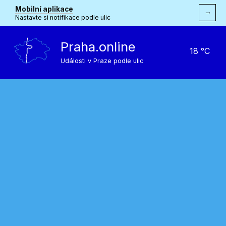
Mobilní aplikace
→
Nastavte si notifikace podle ulic
Praha.online
18 °C
Události v Praze podle ulic