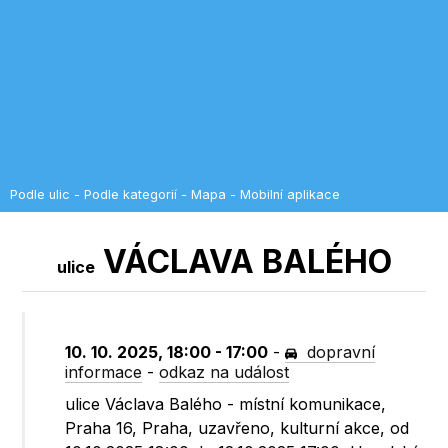
Podle ulic
-
Podle kategorií
-
Mapa
-
Mobilní aplikace
VÁCLAVA BALÉHO
ulice
10. 10. 2025, 18:00 - 17:00
-
dopravní
informace
-
odkaz na událost
ulice Václava Balého - místní komunikace,
Praha 16, Praha, uzavřeno, kulturní akce, od