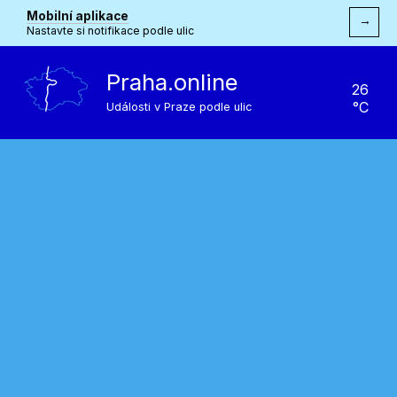
Mobilní aplikace
→
Nastavte si notifikace podle ulic
Praha.online
26
°C
Události v Praze podle ulic