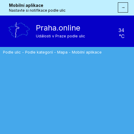
Mobilní aplikace
→
Nastavte si notifikace podle ulic
Praha.online
34
°C
Události v Praze podle ulic
Podle ulic
-
Podle kategorií
-
Mapa
-
Mobilní aplikace