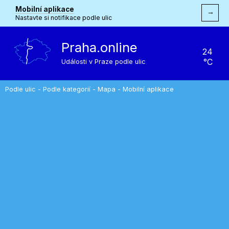
Mobilní aplikace
→
Nastavte si notifikace podle ulic
Praha.online
24
°C
Události v Praze podle ulic
Podle ulic
-
Podle kategorií
-
Mapa
-
Mobilní aplikace