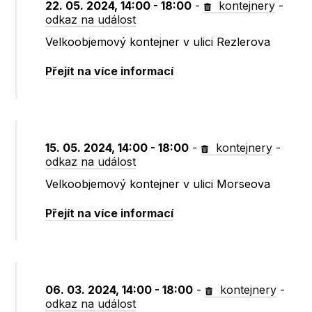
22. 05. 2024, 14:00 - 18:00
-
kontejnery
-
odkaz na událost
Velkoobjemový kontejner v ulici Rezlerova
Přejít na více informací
15. 05. 2024, 14:00 - 18:00
-
kontejnery
-
odkaz na událost
Velkoobjemový kontejner v ulici Morseova
Přejít na více informací
06. 03. 2024, 14:00 - 18:00
-
kontejnery
-
odkaz na událost