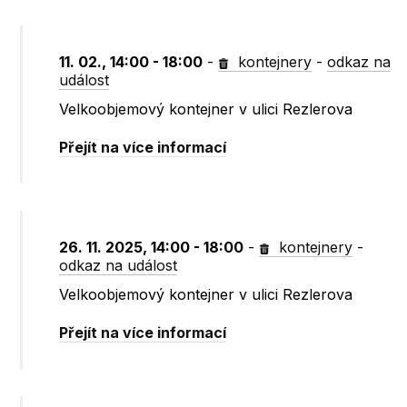
11. 02., 14:00 - 18:00
-
kontejnery
-
odkaz na
událost
Velkoobjemový kontejner v ulici Rezlerova
Přejít na více informací
26. 11. 2025, 14:00 - 18:00
-
kontejnery
-
odkaz na událost
Velkoobjemový kontejner v ulici Rezlerova
Přejít na více informací