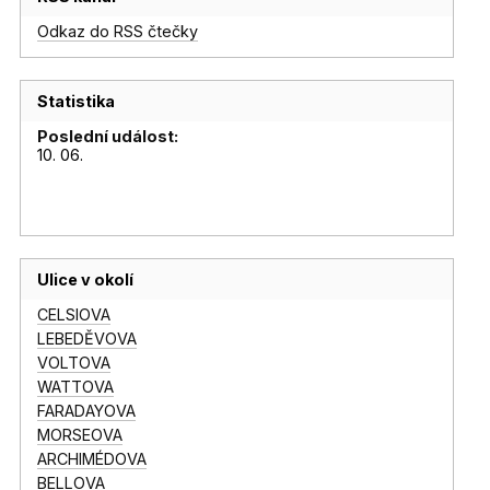
Odkaz do RSS čtečky
Statistika
Poslední událost:
10. 06.
Ulice v okolí
CELSIOVA
LEBEDĚVOVA
VOLTOVA
WATTOVA
FARADAYOVA
MORSEOVA
ARCHIMÉDOVA
BELLOVA