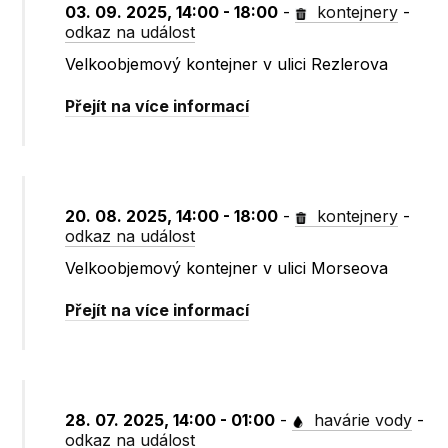
03. 09. 2025, 14:00 - 18:00
-
kontejnery
-
odkaz na událost
Velkoobjemový kontejner v ulici Rezlerova
Přejít na více informací
20. 08. 2025, 14:00 - 18:00
-
kontejnery
-
odkaz na událost
Velkoobjemový kontejner v ulici Morseova
Přejít na více informací
28. 07. 2025, 14:00 - 01:00
-
havárie vody
-
odkaz na událost