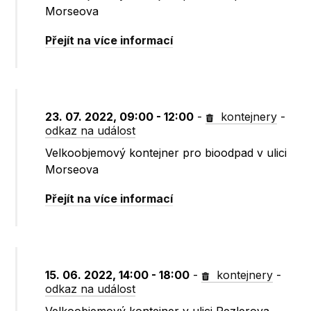
Morseova
Přejít na více informací
23. 07. 2022, 09:00 - 12:00
-
kontejnery
-
odkaz na událost
Velkoobjemový kontejner pro bioodpad v ulici
Morseova
Přejít na více informací
15. 06. 2022, 14:00 - 18:00
-
kontejnery
-
odkaz na událost