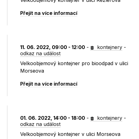
Velkoobjemový kontejner v ulici Rezlerova
Přejít na více informací
11. 06. 2022, 09:00 - 12:00
-
kontejnery
-
odkaz na událost
Velkoobjemový kontejner pro bioodpad v ulici
Morseova
Přejít na více informací
01. 06. 2022, 14:00 - 18:00
-
kontejnery
-
odkaz na událost
Velkoobjemový kontejner v ulici Morseova