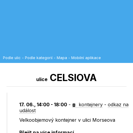
Podle ulic
-
Podle kategorií
-
Mapa
-
Mobilní aplikace
CELSIOVA
ulice
17. 06., 14:00 - 18:00
-
kontejnery
-
odkaz na
událost
Velkoobjemový kontejner v ulici Morseova
Přejít na více informací