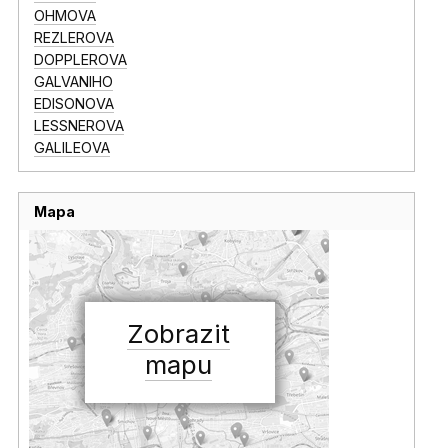
OHMOVA
REZLEROVA
DOPPLEROVA
GALVANIHO
EDISONOVA
LESSNEROVA
GALILEOVA
Mapa
Zobrazit
mapu