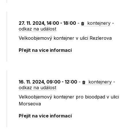
27. 11. 2024, 14:00 - 18:00
-
kontejnery
-
odkaz na událost
Velkoobjemový kontejner v ulici Rezlerova
Přejít na více informací
16. 11. 2024, 09:00 - 12:00
-
kontejnery
-
odkaz na událost
Velkoobjemový kontejner pro bioodpad v ulici
Morseova
Přejít na více informací