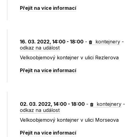
Přejít na více informací
16. 03. 2022, 14:00 - 18:00
-
kontejnery
-
odkaz na událost
Velkoobjemový kontejner v ulici Rezlerova
Přejít na více informací
02. 03. 2022, 14:00 - 18:00
-
kontejnery
-
odkaz na událost
Velkoobjemový kontejner v ulici Morseova
Přejít na více informací