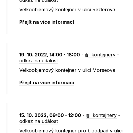
odkaz na událost
Velkoobjemový kontejner v ulici Rezlerova
Přejít na více informací
19. 10. 2022, 14:00 - 18:00
-
kontejnery
-
odkaz na událost
Velkoobjemový kontejner v ulici Morseova
Přejít na více informací
15. 10. 2022, 09:00 - 12:00
-
kontejnery
-
odkaz na událost
Velkoobjemový kontejner pro bioodpad v ulici