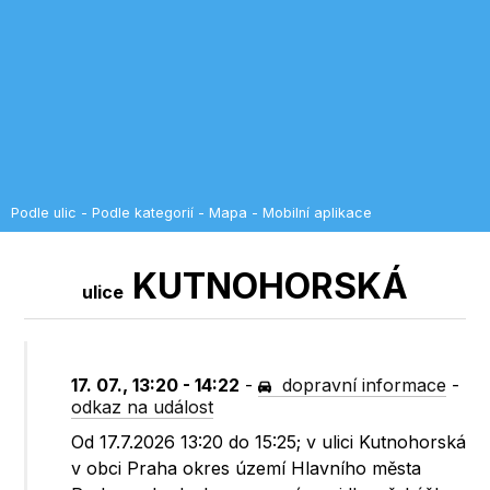
Podle ulic
-
Podle kategorií
-
Mapa
-
Mobilní aplikace
KUTNOHORSKÁ
ulice
17. 07., 13:20 - 14:22
-
dopravní informace
-
odkaz na událost
Od 17.7.2026 13:20 do 15:25; v ulici Kutnohorská
v obci Praha okres území Hlavního města