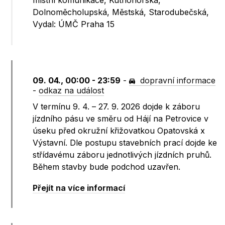
místní komunikace, Kutnohorská,
Dolnoměcholupská, Městská, Starodubečská,
Vydal: ÚMČ Praha 15
09. 04., 00:00 - 23:59
-
dopravní informace
-
odkaz na událost
V termínu 9. 4. – 27. 9. 2026 dojde k záboru
jízdního pásu ve směru od Hájí na Petrovice v
úseku před okružní křižovatkou Opatovská x
Výstavní. Dle postupu stavebních prací dojde ke
střídavému záboru jednotlivých jízdních pruhů.
Během stavby bude podchod uzavřen.
Přejít na více informací