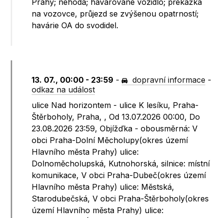
Prahy; nehoda; havarované vozidlo; překážka
na vozovce, průjezd se zvýšenou opatrností;
havárie OA do svodidel.
13. 07., 00:00 - 23:59
-
dopravní informace
-
odkaz na událost
ulice Nad horizontem - ulice K lesíku, Praha-
Štěrboholy, Praha, , Od 13.07.2026 00:00, Do
23.08.2026 23:59, Objížďka - obousměrná: V
obci Praha-Dolní Měcholupy(okres území
Hlavního města Prahy) ulice:
Dolnoměcholupská, Kutnohorská, silnice: místní
komunikace, V obci Praha-Dubeč(okres území
Hlavního města Prahy) ulice: Městská,
Starodubečská, V obci Praha-Štěrboholy(okres
území Hlavního města Prahy) ulice: