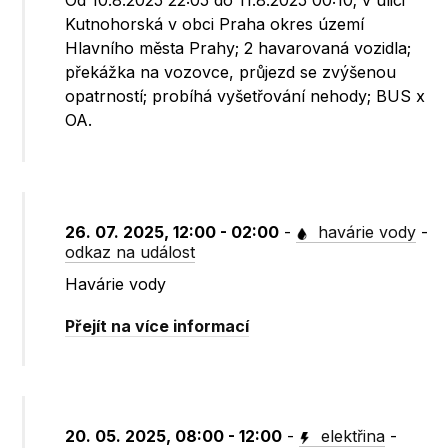
Od 10.8.2025 22:05 do 11.8.2025 00:10; v ulici
Kutnohorská v obci Praha okres území
Hlavního města Prahy; 2 havarovaná vozidla;
překážka na vozovce, průjezd se zvýšenou
opatrností; probíhá vyšetřování nehody; BUS x
OA.
26. 07. 2025, 12:00 - 02:00
-
havárie vody
-
odkaz na událost
Havárie vody
Přejít na více informací
20. 05. 2025, 08:00 - 12:00
-
elektřina
-