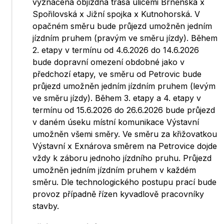
vyznačena objízdná trasa ulicemi Brněnská x
Spořilovská x Jižní spojka x Kutnohorská. V
opačném směru bude průjezd umožněn jedním
jízdním pruhem (pravým ve směru jízdy). Během
2. etapy v termínu od 4.6.2026 do 14.6.2026
bude dopravní omezení obdobné jako v
předchozí etapy, ve směru od Petrovic bude
průjezd umožněn jedním jízdním pruhem (levým
ve směru jízdy). Během 3. etapy a 4. etapy v
termínu od 15.6.2026 do 26.6.2026 bude průjezd
v daném úseku místní komunikace Výstavní
umožněn všemi směry. Ve směru za křižovatkou
Výstavní x Exnárova směrem na Petrovice dojde
vždy k záboru jednoho jízdního pruhu. Průjezd
umožněn jedním jízdním pruhem v každém
směru. Dle technologického postupu prací bude
provoz případně řízen kyvadlově pracovníky
stavby.