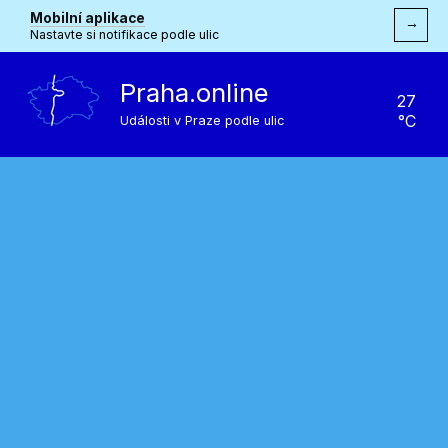
Mobilní aplikace
→
Nastavte si notifikace podle ulic
Praha.online
27
°C
Události v Praze podle ulic