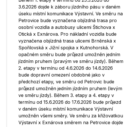
Během 1. etapy v termínu od 25.5.2026 do
3.6.2026 dojde k záboru jízdního pásu v daném
úseku místní komunikace Výstavní. Ve směru na
Petrovice bude vyznačena objízdná trasa pro
osobní vozidla a autobusy ulicemi Štichova x
Otická x Exnárova. Pro nákladní vozidla bude
vyznačena objízdná trasa ulicemi Brněnská x
Spořilovská x Jižní spojka x Kutnohorská. V
opačném směru bude průjezd umožněn jedním
jízdním pruhem (pravým ve směru jízdy). Během
2. etapy v termínu od 4.6.2026 do 14.6.2026
bude dopravní omezení obdobné jako v
předchozí etapy, ve směru od Petrovic bude
průjezd umožněn jedním jízdním pruhem (levým
ve směru jízdy). Během 3. etapy a 4. etapy v
termínu od 15.6.2026 do 17.6.2026 bude průjezd
v daném úseku místní komunikace Výstavní
umožněn všemi směry. Ve směru za křižovatkou
Výstavní x Exnárova směrem na Petrovice dojde