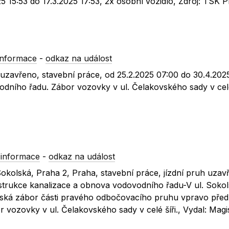
5 15:53 do 17.3.2025 17:53, 2x osobní vozidlo, Zdroj: TSK 
informace
-
odkaz na událost
 uzavřeno, stavební práce, od 25.2.2025 07:00 do 30.4.202
ního řadu. Zábor vozovky v ul. Čelakovského sady v celé 
 informace
-
odkaz na událost
Sokolská, Praha 2, Praha, stavební práce, jízdní pruh uzav
strukce kanalizace a obnova vodovodního řadu-V ul. Soko
ranská zábor části pravého odbočovacího pruhu vpravo před
r vozovky v ul. Čelakovského sady v celé šíři., Vydal: Magis