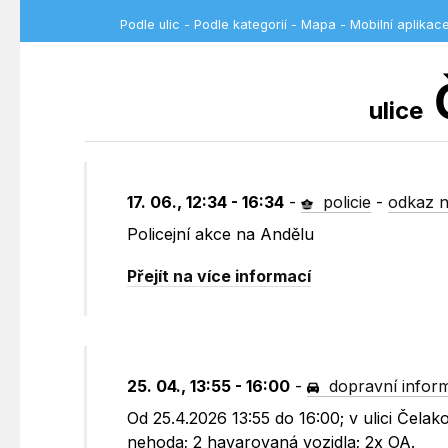
Podle ulic
-
Podle kategorií
-
Mapa
-
Mobilní aplikac
ulice
17. 06., 12:34 - 16:34
-
policie
-
odkaz n
Policejní akce na Andělu
Přejít na více informací
25. 04., 13:55 - 16:00
-
dopravní infor
Od 25.4.2026 13:55 do 16:00; v ulici Čel
nehoda; 2 havarovaná vozidla; 2x OA.