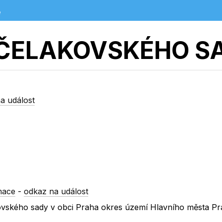
e
ČELAKOVSKÉHO S
a událost
mace
-
odkaz na událost
akovského sady v obci Praha okres území Hlavního města Pr