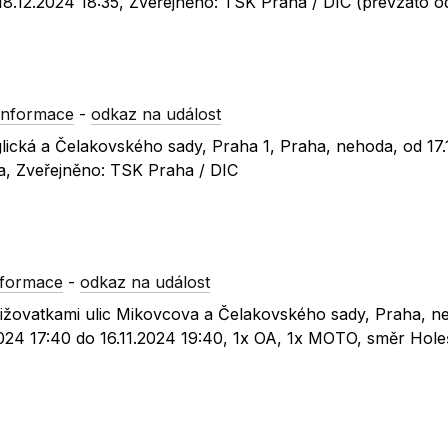
 18.12.2024 18:35, Zveřejněno: TSK Praha / DIC (převzato 
informace
-
odkaz na událost
glická a Čelakovského sady, Praha 1, Praha, nehoda, od 17
la, Zveřejněno: TSK Praha / DIC
nformace
-
odkaz na událost
křižovatkami ulic Mikovcova a Čelakovského sady, Praha, n
.2024 17:40 do 16.11.2024 19:40, 1x OA, 1x MOTO, směr Hole