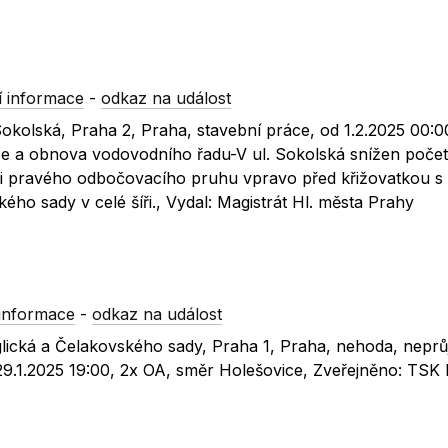
 informace
-
odkaz na událost
Sokolská, Praha 2, Praha, stavební práce, od 1.2.2025 00:0
ce a obnova vodovodního řadu-V ul. Sokolská snížen počet 
ti pravého odbočovacího pruhu vpravo před křižovatkou s u
ého sady v celé šíři., Vydal: Magistrát Hl. města Prahy
informace
-
odkaz na událost
nglická a Čelakovského sady, Praha 1, Praha, nehoda, nepr
o 29.1.2025 19:00, 2x OA, směr Holešovice, Zveřejněno: TSK