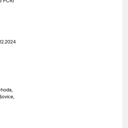
od PČR)
.12.2024
ehoda,
šovice,