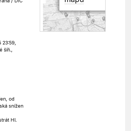
Praha / DIC
5 23:59,
šíři.,
řen, od
lská snížen
trát Hl.