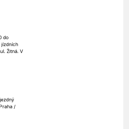
0 do
jízdních
l. Žitná. V
ůjezdný
 Praha /