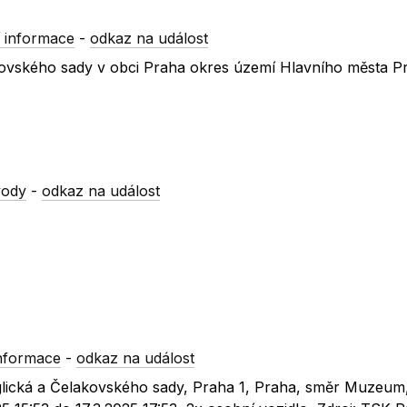
 informace
-
odkaz na událost
akovského sady v obci Praha okres území Hlavního města P
vody
-
odkaz na událost
nformace
-
odkaz na událost
nglická a Čelakovského sady, Praha 1, Praha, směr Muzeum