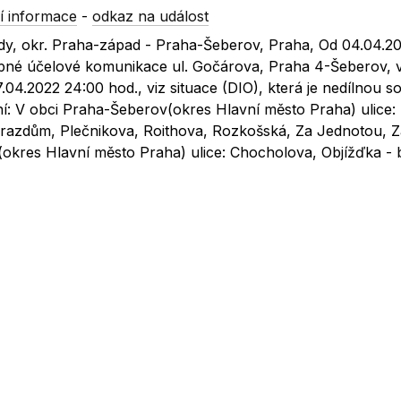
í informace
-
odkaz na událost
dy, okr. Praha-západ - Praha-Šeberov, Praha, Od 04.04.2
tupné účelové komunikace ul. Gočárova, Praha 4-Šeberov, 
4.2022 24:00 hod., viz situace (DIO), která je nedílnou so
ní: V obci Praha-Šeberov(okres Hlavní město Praha) ulice:
azdům, Plečnikova, Roithova, Rozkošská, Za Jednotou, Z
e(okres Hlavní město Praha) ulice: Chocholova, Objížďka - 