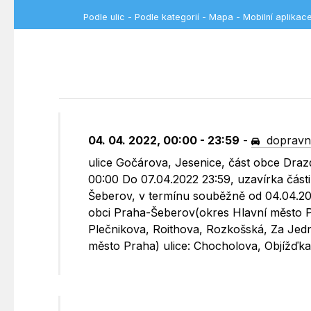
Podle ulic
-
Podle kategorií
-
Mapa
-
Mobilní aplikac
04. 04. 2022, 00:00 - 23:59
-
dopravn
ulice Gočárova, Jesenice, část obce Draz
00:00 Do 07.04.2022 23:59, uzavírka část
Šeberov, v termínu souběžně od 04.04.202
obci Praha-Šeberov(okres Hlavní město 
Plečnikova, Roithova, Rozkošská, Za Jedno
město Praha) ulice: Chocholova, Objížďka 