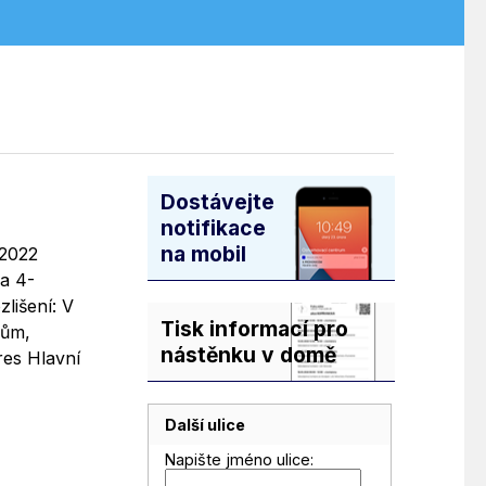
Dostávejte
notifikace
na mobil
.2022
ha 4-
lišení: V
Tisk informací pro
dům,
nástěnku v domě
res Hlavní
Další ulice
Napište jméno ulice: