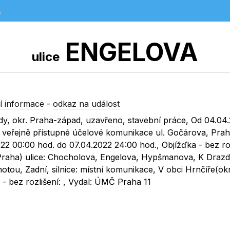
e
ENGELOVA
ulice
í informace
-
odkaz na událost
dy, okr. Praha-západ, uzavřeno, stavební práce, Od 04.04
i veřejně přístupné účelové komunikace ul. Gočárova, Pra
2 00:00 hod. do 07.04.2022 24:00 hod., Objížďka - bez roz
Praha) ulice: Chocholova, Engelova, Hypšmanova, K Draz
tou, Zadní, silnice: místní komunikace, V obci Hrnčíře(ok
- bez rozlišení: , Vydal: ÚMČ Praha 11