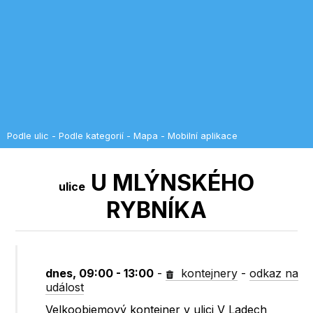
Podle ulic
-
Podle kategorií
-
Mapa
-
Mobilní aplikace
U MLÝNSKÉHO
ulice
RYBNÍKA
dnes, 09:00 - 13:00
-
kontejnery
-
odkaz na
událost
Velkoobjemový kontejner v ulici V Ladech