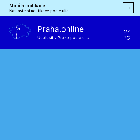
Mobilní aplikace
→
Nastavte si notifikace podle ulic
Praha.online
27
°C
Události v Praze podle ulic