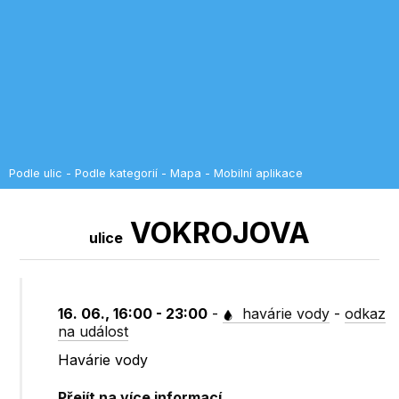
Podle ulic
-
Podle kategorií
-
Mapa
-
Mobilní aplikace
VOKROJOVA
ulice
16. 06., 16:00 - 23:00
-
havárie vody
-
odkaz
na událost
Havárie vody
Přejít na více informací