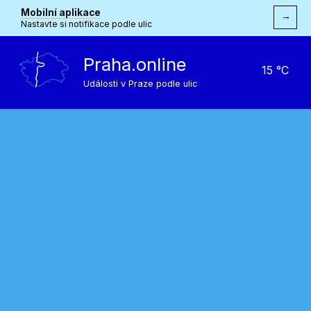
Mobilní aplikace
→
Nastavte si notifikace podle ulic
Praha.online
15 °C
Události v Praze podle ulic