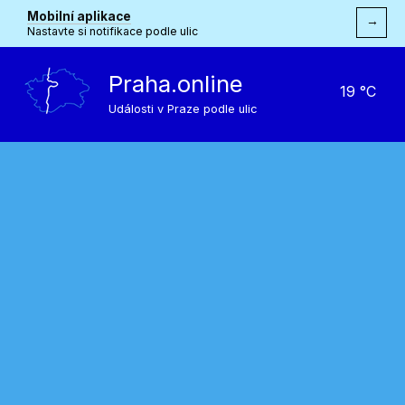
Mobilní aplikace
→
Nastavte si notifikace podle ulic
Praha.online
19 °C
Události v Praze podle ulic