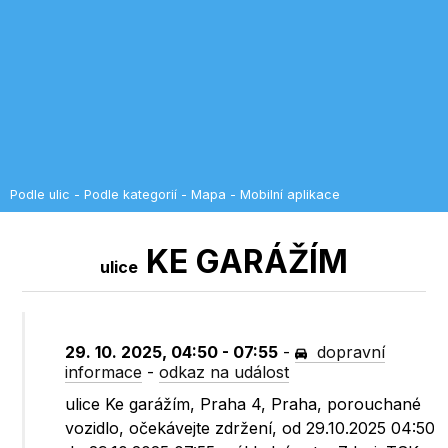
Podle ulic
-
Podle kategorií
-
Mapa
-
Mobilní aplikace
KE GARÁŽÍM
ulice
29. 10. 2025, 04:50 - 07:55
-
dopravní
informace
-
odkaz na událost
ulice Ke garážím, Praha 4, Praha, porouchané
vozidlo, očekávejte zdržení, od 29.10.2025 04:50