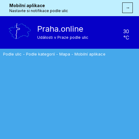
Mobilní aplikace
→
Nastavte si notifikace podle ulic
Praha.online
30
°C
Události v Praze podle ulic
Podle ulic
-
Podle kategorií
-
Mapa
-
Mobilní aplikace