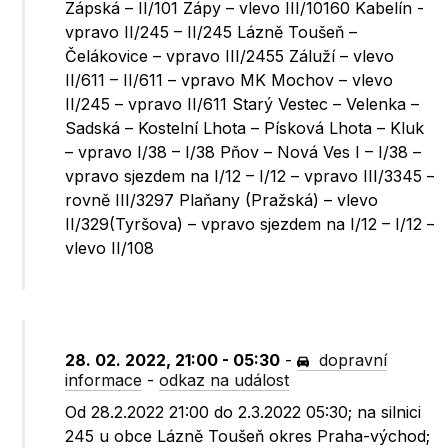
Zápská – II/101 Zápy – vlevo III/10160 Kabelín -
vpravo II/245 – II/245 Lázně Toušeň –
Čelákovice – vpravo III/2455 Záluží – vlevo
II/611 – II/611 – vpravo MK Mochov – vlevo
II/245 – vpravo II/611 Starý Vestec – Velenka –
Sadská – Kostelní Lhota – Písková Lhota – Kluk
– vpravo I/38 – I/38 Pňov – Nová Ves I – I/38 –
vpravo sjezdem na I/12 – I/12 – vpravo III/3345 –
rovně III/3297 Plaňany (Pražská) – vlevo
II/329(Tyršova) – vpravo sjezdem na I/12 – I/12 –
vlevo II/108
28. 02. 2022, 21:00 - 05:30
-
dopravní
informace
-
odkaz na událost
Od 28.2.2022 21:00 do 2.3.2022 05:30; na silnici
245 u obce Lázně Toušeň okres Praha-východ;