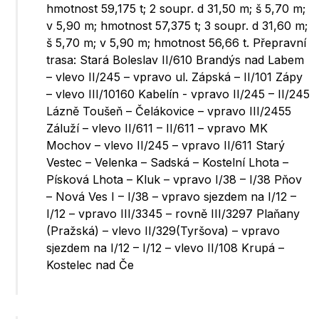
hmotnost 59,175 t; 2 soupr. d 31,50 m; š 5,70 m;
v 5,90 m; hmotnost 57,375 t; 3 soupr. d 31,60 m;
š 5,70 m; v 5,90 m; hmotnost 56,66 t. Přepravní
trasa: Stará Boleslav II/610 Brandýs nad Labem
– vlevo II/245 – vpravo ul. Zápská – II/101 Zápy
– vlevo III/10160 Kabelín - vpravo II/245 – II/245
Lázně Toušeň – Čelákovice – vpravo III/2455
Záluží – vlevo II/611 – II/611 – vpravo MK
Mochov – vlevo II/245 – vpravo II/611 Starý
Vestec – Velenka – Sadská – Kostelní Lhota –
Písková Lhota – Kluk – vpravo I/38 – I/38 Pňov
– Nová Ves I – I/38 – vpravo sjezdem na I/12 –
I/12 – vpravo III/3345 – rovně III/3297 Plaňany
(Pražská) – vlevo II/329(Tyršova) – vpravo
sjezdem na I/12 – I/12 – vlevo II/108 Krupá –
Kostelec nad Če