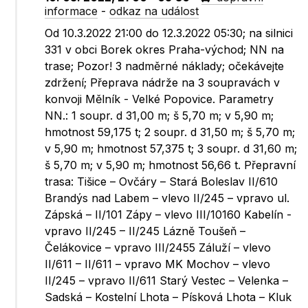
informace
-
odkaz na událost
Od 10.3.2022 21:00 do 12.3.2022 05:30; na silnici
331 v obci Borek okres Praha-východ; NN na
trase; Pozor! 3 nadměrné náklady; očekávejte
zdržení; Přeprava nádrže na 3 soupravách v
konvoji Mělník - Velké Popovice. Parametry
NN.: 1 soupr. d 31,00 m; š 5,70 m; v 5,90 m;
hmotnost 59,175 t; 2 soupr. d 31,50 m; š 5,70 m;
v 5,90 m; hmotnost 57,375 t; 3 soupr. d 31,60 m;
š 5,70 m; v 5,90 m; hmotnost 56,66 t. Přepravní
trasa: Tišice – Ovčáry – Stará Boleslav II/610
Brandýs nad Labem – vlevo II/245 – vpravo ul.
Zápská – II/101 Zápy – vlevo III/10160 Kabelín -
vpravo II/245 – II/245 Lázně Toušeň –
Čelákovice – vpravo III/2455 Záluží – vlevo
II/611 – II/611 – vpravo MK Mochov – vlevo
II/245 – vpravo II/611 Starý Vestec – Velenka –
Sadská – Kostelní Lhota – Písková Lhota – Kluk