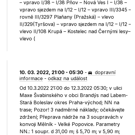
– vpravo I/38 – I/38 Pňov – Nová Ves I – I/38 –
vpravo sjezdem na I/12 – I/12 – vpravo III/3345 –
rovně III/3297 Plaňany (Pražská) – vlevo
II/329(Tyršova) – vpravo sjezdem na I/12 – I/12 –
vlevo II/108 Krupá – Kostelec nad Černými lesy–
vlevo (
10. 03. 2022, 21:00 - 05:30
-
dopravní
informace
-
odkaz na událost
Od 10.3.2022 21:00 do 12.3.2022 05:30; v ulici
Maxe Švabinského v obci Brandýs nad Labem-
Stará Boleslav okres Praha-východ; NN na
trase; Pozor! 3 nadměrné náklady; očekávejte
zdržení; Přeprava nádrže na 3 soupravách v
konvoji Mělník - Velké Popovice. Parametry
NN.: 1 soupr. d 31,00 m; š 5,70 m; v 5,90 m;