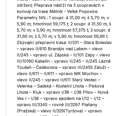
zdržení; Přeprava nádrží na 3 soupravách v
konvoji na trase Mělník - Velké Popovice.
Parametry NN.: 1 soupr. d 31,00 m; š 5,70 m; v
5,90 m; hmotnost 59,175 t; 2 soupr. d 31,50 m; š
5,70 m; v 5,90 m; hmotnost 57,375 t; 3 soupr. d
31,60 m; š 5,70 m; v 5,90 m; hmotnost 56,66 t.
Zbývající přepravní trasa: II/331 – Stará Boleslav
– vpravo II/610 Brandýs nad Labem – vlevo
II/245 – vpravo ul. Zápská – II/101 Zápy – vlevo
III/10160 Kabelín - vpravo II/245 – II/245 Lázně
Toušeň – Čelákovice – vpravo III/2455 Záluží –
vlevo II/611 – II/611 – vpravo MK Mochov –
vlevo II/245 – vpravo II/611 Starý Vestec –
Velenka – Sadská – Kostelní Lhota – Písková
Lhota – Kluk – vpravo I/38 – I/38 Pňov – Nová
Ves I – I/38 – vpravo sjezdem na I/12 – I/12 –
vpravo III/3345 – rovně III/3297 Plaňany
(Pražská) – vlevo II/329(Tyršova) – vpravo