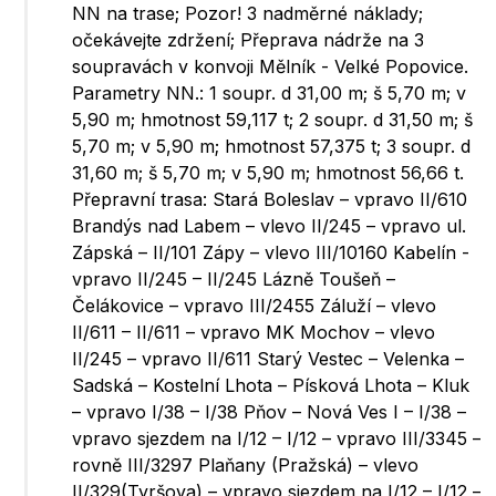
NN na trase; Pozor! 3 nadměrné náklady;
očekávejte zdržení; Přeprava nádrže na 3
soupravách v konvoji Mělník - Velké Popovice.
Parametry NN.: 1 soupr. d 31,00 m; š 5,70 m; v
5,90 m; hmotnost 59,117 t; 2 soupr. d 31,50 m; š
5,70 m; v 5,90 m; hmotnost 57,375 t; 3 soupr. d
31,60 m; š 5,70 m; v 5,90 m; hmotnost 56,66 t.
Přepravní trasa: Stará Boleslav – vpravo II/610
Brandýs nad Labem – vlevo II/245 – vpravo ul.
Zápská – II/101 Zápy – vlevo III/10160 Kabelín -
vpravo II/245 – II/245 Lázně Toušeň –
Čelákovice – vpravo III/2455 Záluží – vlevo
II/611 – II/611 – vpravo MK Mochov – vlevo
II/245 – vpravo II/611 Starý Vestec – Velenka –
Sadská – Kostelní Lhota – Písková Lhota – Kluk
– vpravo I/38 – I/38 Pňov – Nová Ves I – I/38 –
vpravo sjezdem na I/12 – I/12 – vpravo III/3345 –
rovně III/3297 Plaňany (Pražská) – vlevo
II/329(Tyršova) – vpravo sjezdem na I/12 – I/12 –