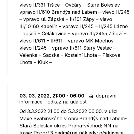
vlevo II/331 Tišice – Ovčáry – Stará Boleslav –
vpravo II/610 Brandýs nad Labem – vlevo II/245
– vpravo ul. Zápská – II/101 Zápy – vlevo
III/10160 Kabelín - vpravo II/245 – II/245 Lázně
Toušeň – Čelákovice – vpravo III/2455 Záluží –
vlevo II/611 – II/611 – vpravo MK Mochov –
vlevo II/245 – vpravo II/611 Starý Vestec –
Velenka – Sadská – Kostelní Lhota – Písková
Lhota – Kluk –
03. 03. 2022, 21:00 - 06:00
-
dopravní
informace
-
odkaz na událost
Od 3.3.2022 21:00 do 5.3.2022 06:00; v ulici
Maxe Švabinského v obci Brandýs nad Labem-
Stará Boleslav okres Praha-východ; NN na
trase; Pozor! 3 nadměrné náklady; očekávejte