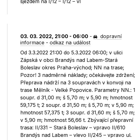
sjezdem na I/12 – I/12 – vl
03. 03. 2022, 21:00 - 06:00
-
dopravní
informace
-
odkaz na událost
Od 3.3.2022 21:00 do 5.3.2022 06:00; v ulici
Zápská v obci Brandýs nad Labem-Stará
Boleslav okres Praha-východ; NN na trase;
Pozor! 3 nadměrné náklady; očekávejte zdržení;
Přeprava nádrží na 3 soupravách v konvoji na
trase Mělník - Velké Popovice. Parametry NN.: 1
soupr. d 31,00 m; š 5,70 m; v 5,90 m; hmotnost
59,175 t; 2 soupr. d 31,50 m; š 5,70 m; v 5,90 m;
hmotnost 57,375 t; 3 soupr. d 31,60 m; š 5,70 m;
v 5,90 m; hmotnost 56,66 t. Zbývající přepravní
trasa: II/331 – Stará Boleslav – vpravo II/610
Brandýs nad Labem – vlevo II/245 – vpravo ul.