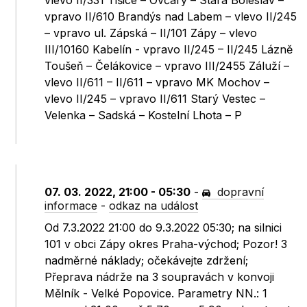
vlevo II/331 Tišice – Ovčáry – Stará Boleslav –
vpravo II/610 Brandýs nad Labem – vlevo II/245
– vpravo ul. Zápská – II/101 Zápy – vlevo
III/10160 Kabelín - vpravo II/245 – II/245 Lázně
Toušeň – Čelákovice – vpravo III/2455 Záluží –
vlevo II/611 – II/611 – vpravo MK Mochov –
vlevo II/245 – vpravo II/611 Starý Vestec –
Velenka – Sadská – Kostelní Lhota – P
07. 03. 2022, 21:00 - 05:30
-
dopravní
informace
-
odkaz na událost
Od 7.3.2022 21:00 do 9.3.2022 05:30; na silnici
101 v obci Zápy okres Praha-východ; Pozor! 3
nadměrné náklady; očekávejte zdržení;
Přeprava nádrže na 3 soupravách v konvoji
Mělník - Velké Popovice. Parametry NN.: 1