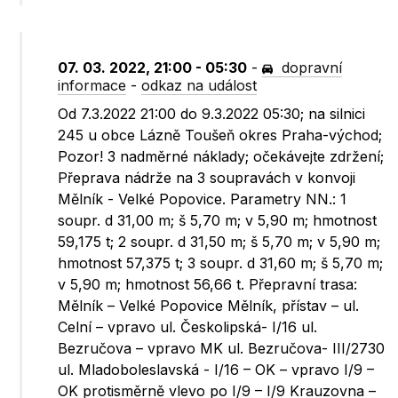
07. 03. 2022, 21:00 - 05:30
-
dopravní
informace
-
odkaz na událost
Od 7.3.2022 21:00 do 9.3.2022 05:30; na silnici
245 u obce Lázně Toušeň okres Praha-východ;
Pozor! 3 nadměrné náklady; očekávejte zdržení;
Přeprava nádrže na 3 soupravách v konvoji
Mělník - Velké Popovice. Parametry NN.: 1
soupr. d 31,00 m; š 5,70 m; v 5,90 m; hmotnost
59,175 t; 2 soupr. d 31,50 m; š 5,70 m; v 5,90 m;
hmotnost 57,375 t; 3 soupr. d 31,60 m; š 5,70 m;
v 5,90 m; hmotnost 56,66 t. Přepravní trasa:
Mělník – Velké Popovice Mělník, přístav – ul.
Celní – vpravo ul. Českolipská- I/16 ul.
Bezručova – vpravo MK ul. Bezručova- III/2730
ul. Mladoboleslavská - I/16 – OK – vpravo I/9 –
OK protisměrně vlevo po I/9 – I/9 Krauzovna –