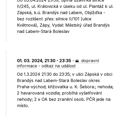
Do 03.04.2024 23:59, úplná uzavírka silnice
II/245, ul. Královická v úseku od ul. Plantáž k ul.
Zápská, k.ú. Brandýs nad Labem, Objížďka -
bez rozlišení: přes: silnice II/101 (ulice
Květnová), Zápy, Vydal: Městský úřad Brandýs
nad Labem-Stará Boleslav
01. 03. 2024, 21:30 - 23:35
-
dopravní
informace
-
odkaz na událost
Od 1.3.2024 21:30 do 23:35; v ulici Zápská v obci
Brandýs nad Labem-Stará Boleslav okres
Praha-východ; křižovatka u. K. Šebora.; nehoda;
2 havarovaná vozidla; probíhá vyšetřování
nehody; 2 x OA bez zranění osob. PČR jede na
místo.