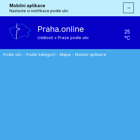
Mobilní aplikace
→
Nastavte si notifikace podle ulic
Praha.online
25
°C
Události v Praze podle ulic
Podle ulic
-
Podle kategorií
-
Mapa
-
Mobilní aplikace