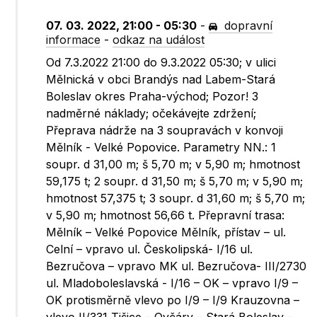
07. 03. 2022, 21:00 - 05:30
-
dopravní
informace
-
odkaz na událost
Od 7.3.2022 21:00 do 9.3.2022 05:30; v ulici
Mělnická v obci Brandýs nad Labem-Stará
Boleslav okres Praha-východ; Pozor! 3
nadměrné náklady; očekávejte zdržení;
Přeprava nádrže na 3 soupravách v konvoji
Mělník - Velké Popovice. Parametry NN.: 1
soupr. d 31,00 m; š 5,70 m; v 5,90 m; hmotnost
59,175 t; 2 soupr. d 31,50 m; š 5,70 m; v 5,90 m;
hmotnost 57,375 t; 3 soupr. d 31,60 m; š 5,70 m;
v 5,90 m; hmotnost 56,66 t. Přepravní trasa:
Mělník – Velké Popovice Mělník, přístav – ul.
Celní – vpravo ul. Českolipská- I/16 ul.
Bezručova – vpravo MK ul. Bezručova- III/2730
ul. Mladoboleslavská - I/16 – OK – vpravo I/9 –
OK protisměrně vlevo po I/9 – I/9 Krauzovna –