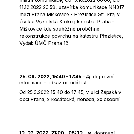
místní komunikace, Od 17.10.2022 00:00, Do
11.12.2022 23:59, uzavírka komunikace NN317
mezi Praha Miškovice - Přezletice Stř. kraj v
úseku: Všetatská X okraj katastru Praha -
Miškovice kde souběžně proběhne
rekonstrukce povrchu na katastru Přezletice,
Vydal: ÚMČ Praha 18
25. 09. 2022, 15:40 - 17:45
-
dopravní
informace
-
odkaz na událost
Od 25.9.2022 15:40 do 17:45; v ulici Zápská v
obci Praha; x Košátecká; nehoda; 2x osobní
10. 03. 2022, 21:00 - 05:30
-
dopravní