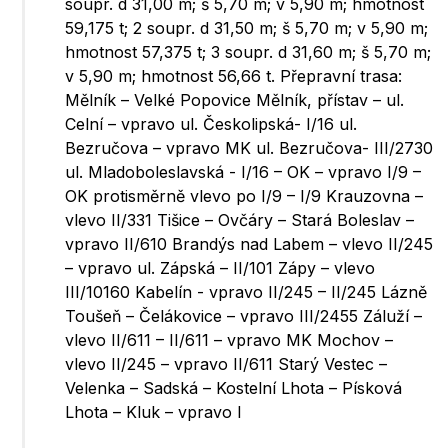
soupr. d 31,00 m; š 5,70 m; v 5,90 m; hmotnost
59,175 t; 2 soupr. d 31,50 m; š 5,70 m; v 5,90 m;
hmotnost 57,375 t; 3 soupr. d 31,60 m; š 5,70 m;
v 5,90 m; hmotnost 56,66 t. Přepravní trasa:
Mělník – Velké Popovice Mělník, přístav – ul.
Celní – vpravo ul. Českolipská- I/16 ul.
Bezručova – vpravo MK ul. Bezručova- III/2730
ul. Mladoboleslavská - I/16 – OK – vpravo I/9 –
OK protisměrně vlevo po I/9 – I/9 Krauzovna –
vlevo II/331 Tišice – Ovčáry – Stará Boleslav –
vpravo II/610 Brandýs nad Labem – vlevo II/245
– vpravo ul. Zápská – II/101 Zápy – vlevo
III/10160 Kabelín - vpravo II/245 – II/245 Lázně
Toušeň – Čelákovice – vpravo III/2455 Záluží –
vlevo II/611 – II/611 – vpravo MK Mochov –
vlevo II/245 – vpravo II/611 Starý Vestec –
Velenka – Sadská – Kostelní Lhota – Písková
Lhota – Kluk – vpravo I