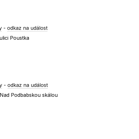
y
-
odkaz na událost
lici Poustka
y
-
odkaz na událost
 x Nad Podbabskou skálou