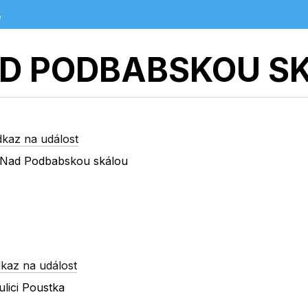
e
D PODBABSKOU S
dkaz na událost
 x Nad Podbabskou skálou
kaz na událost
lici Poustka