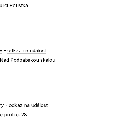
lici Poustka
y
-
odkaz na událost
 x Nad Podbabskou skálou
ry
-
odkaz na událost
 proti č. 28