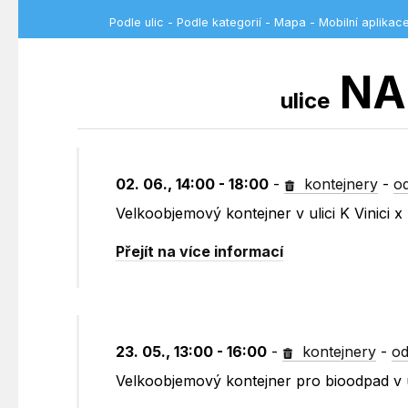
Podle ulic
-
Podle kategorií
-
Mapa
-
Mobilní aplikac
NA
ulice
02. 06., 14:00 - 18:00
-
kontejnery
-
o
Velkoobjemový kontejner v ulici K Vinici
Přejít na více informací
23. 05., 13:00 - 16:00
-
kontejnery
-
od
Velkoobjemový kontejner pro bioodpad v u