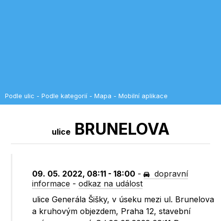
Podle ulic
-
Podle kategorií
-
Mapa
-
Mobilní aplikace
BRUNELOVA
ulice
09. 05. 2022, 08:11 - 18:00
-
dopravní
informace
-
odkaz na událost
ulice Generála Šišky, v úseku mezi ul. Brunelova
a kruhovým objezdem, Praha 12, stavební