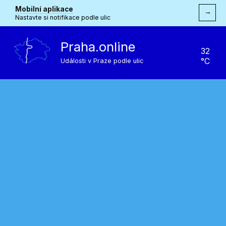
Mobilní aplikace
→
Nastavte si notifikace podle ulic
Praha.online
32
°C
Události v Praze podle ulic