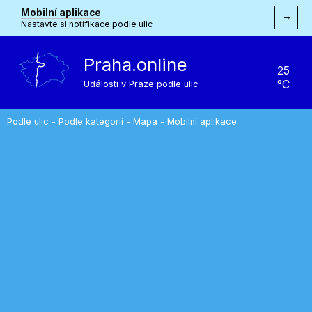
Mobilní aplikace
→
Nastavte si notifikace podle ulic
Praha.online
25
°C
Události v Praze podle ulic
Podle ulic
-
Podle kategorií
-
Mapa
-
Mobilní aplikace