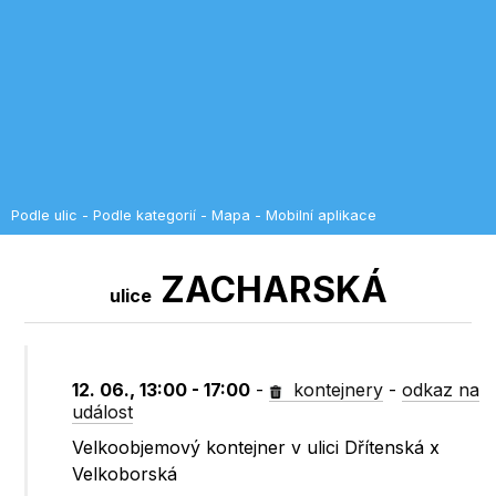
Podle ulic
-
Podle kategorií
-
Mapa
-
Mobilní aplikace
ZACHARSKÁ
ulice
12. 06., 13:00 - 17:00
-
kontejnery
-
odkaz na
událost
Velkoobjemový kontejner v ulici Dřítenská x
Velkoborská