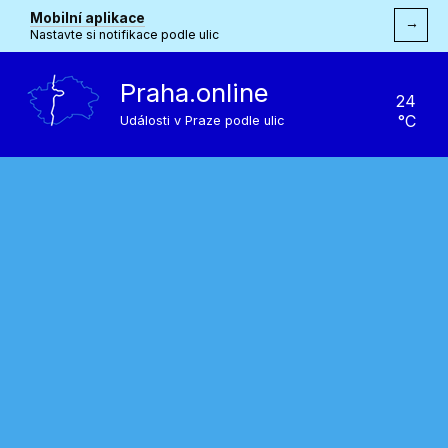
Mobilní aplikace
→
Nastavte si notifikace podle ulic
Praha.online
24
°C
Události v Praze podle ulic