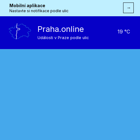
Mobilní aplikace
→
Nastavte si notifikace podle ulic
Praha.online
19 °C
Události v Praze podle ulic