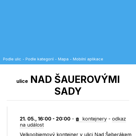
Podle ulic
-
Podle kategorií
-
Mapa
-
Mobilní aplikace
NAD ŠAUEROVÝMI
ulice
SADY
21. 05., 16:00 - 20:00
-
kontejnery
-
odkaz
na událost
Velkoobjemový kontejner v ulici Nad Šeberákem