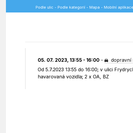
Podle ulic
-
Podle kategorií
-
Mapa
-
Mobilní aplikac
05. 07. 2023, 13:55 - 16:00
-
dopravní 
Od 5.7.2023 13:55 do 16:00; v ulici Fryd
havarovaná vozidla; 2 x OA, BZ