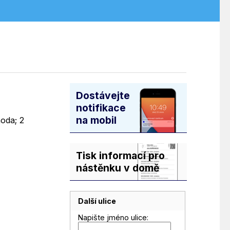
Dostávejte
notifikace
na mobil
hoda; 2
Tisk informací pro
nástěnku v domě
Další ulice
Napište jméno ulice: