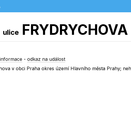
e
FRYDRYCHOVA
ulice
informace
-
odkaz na událost
rychova v obci Praha okres území Hlavního města Prahy; ne