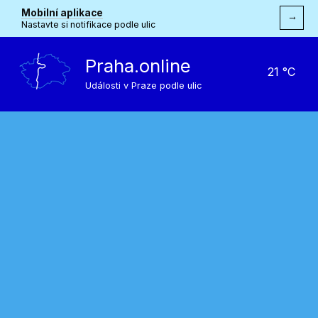
Mobilní aplikace
→
Nastavte si notifikace podle ulic
Praha.online
21 °C
Události v Praze podle ulic