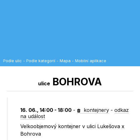
Podle ulic
-
Podle kategorií
-
Mapa
-
Mobilní aplikace
BOHROVA
ulice
16. 06., 14:00 - 18:00
-
kontejnery
-
odkaz
na událost
Velkoobjemový kontejner v ulici Lukešova x
Bohrova