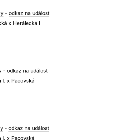
ry
-
odkaz na událost
cká x Herálecká I
y
-
odkaz na událost
á I. x Pacovská
ry
-
odkaz na událost
á I. x Pacovská