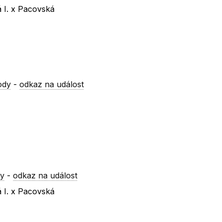
á I. x Pacovská
ody
-
odkaz na událost
ry
-
odkaz na událost
á I. x Pacovská