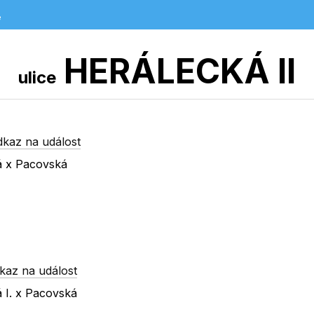
e
HERÁLECKÁ II
ulice
dkaz na událost
á x Pacovská
kaz na událost
á I. x Pacovská