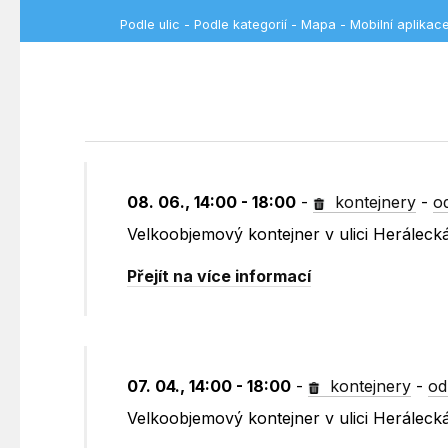
Podle ulic
-
Podle kategorií
-
Mapa
-
Mobilní aplikac
08. 06., 14:00 - 18:00
-
kontejnery
-
o
Velkoobjemový kontejner v ulici Heráleck
Přejít na více informací
07. 04., 14:00 - 18:00
-
kontejnery
-
od
Velkoobjemový kontejner v ulici Heráleck