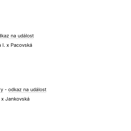
dkaz na událost
á I. x Pacovská
ry
-
odkaz na událost
á x Jankovská