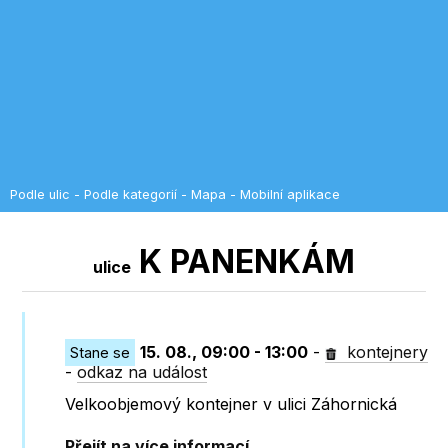
Podle ulic
-
Podle kategorií
-
Mapa
-
Mobilní aplikace
K PANENKÁM
ulice
15. 08., 09:00 - 13:00
-
kontejnery
Stane se
-
odkaz na událost
Velkoobjemový kontejner v ulici Záhornická
Přejít na více informací