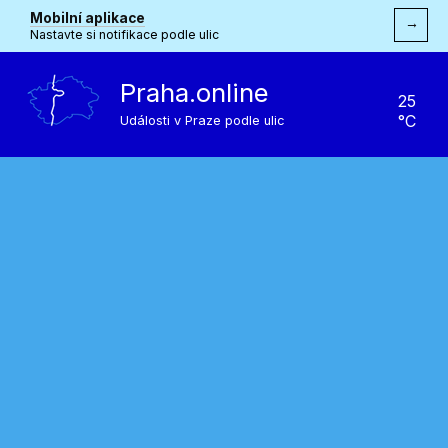
Mobilní aplikace
→
Nastavte si notifikace podle ulic
Praha.online
25
°C
Události v Praze podle ulic