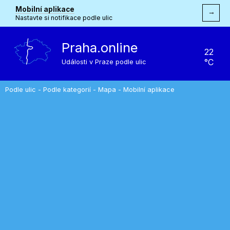
Mobilní aplikace
→
Nastavte si notifikace podle ulic
Praha.online
22
°C
Události v Praze podle ulic
Podle ulic
-
Podle kategorií
-
Mapa
-
Mobilní aplikace