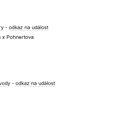
ry
-
odkaz na událost
a x Pohnertova
vody
-
odkaz na událost