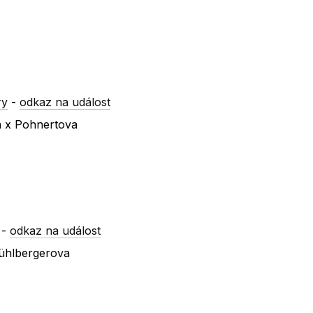
ry
-
odkaz na událost
a x Pohnertova
-
odkaz na událost
Mühlbergerova