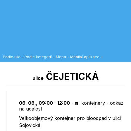
Podle ulic
-
Podle kategorií
-
Mapa
-
Mobilní aplikace
ČEJETICKÁ
ulice
06. 06., 09:00 - 12:00
-
kontejnery
-
odkaz
na událost
Velkoobjemový kontejner pro bioodpad v ulici
Sojovická