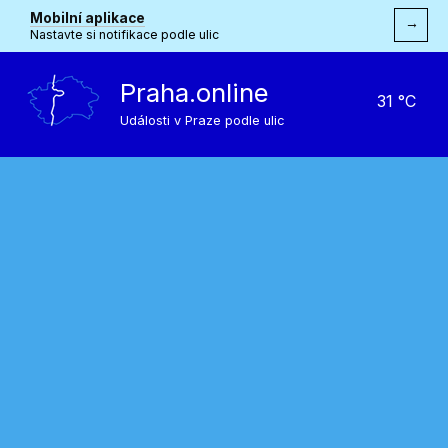
Mobilní aplikace
→
Nastavte si notifikace podle ulic
Praha.online
31 °C
Události v Praze podle ulic