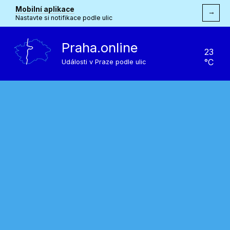
Mobilní aplikace
→
Nastavte si notifikace podle ulic
Praha.online
23
°C
Události v Praze podle ulic