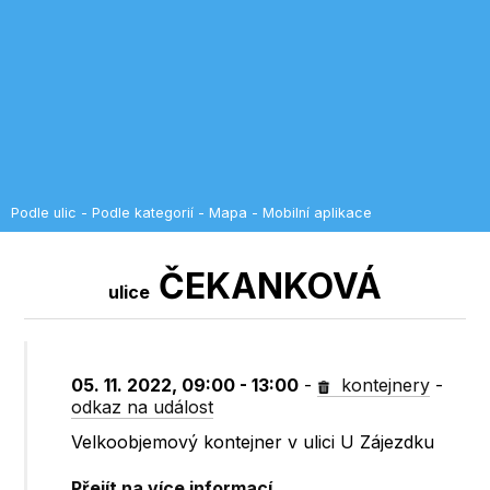
Podle ulic
-
Podle kategorií
-
Mapa
-
Mobilní aplikace
ČEKANKOVÁ
ulice
05. 11. 2022, 09:00 - 13:00
-
kontejnery
-
odkaz na událost
Velkoobjemový kontejner v ulici U Zájezdku
Přejít na více informací