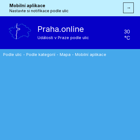
Mobilní aplikace
→
Nastavte si notifikace podle ulic
Praha.online
30
°C
Události v Praze podle ulic
Podle ulic
-
Podle kategorií
-
Mapa
-
Mobilní aplikace